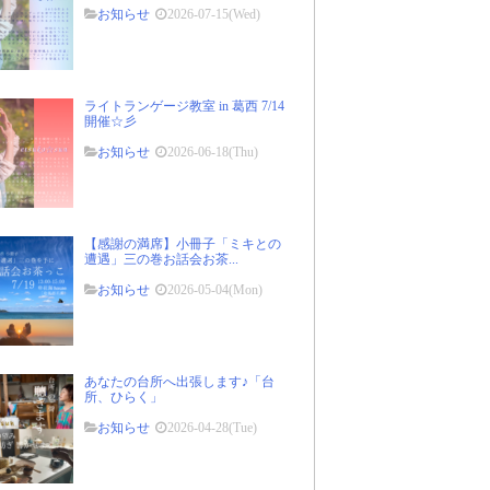
お知らせ
2026-07-15(Wed)
ライトランゲージ教室 in 葛西 7/14
開催☆彡
お知らせ
2026-06-18(Thu)
【感謝の満席】小冊子「ミキとの
遭遇」三の巻お話会お茶...
お知らせ
2026-05-04(Mon)
あなたの台所へ出張します♪「台
所、ひらく」
お知らせ
2026-04-28(Tue)