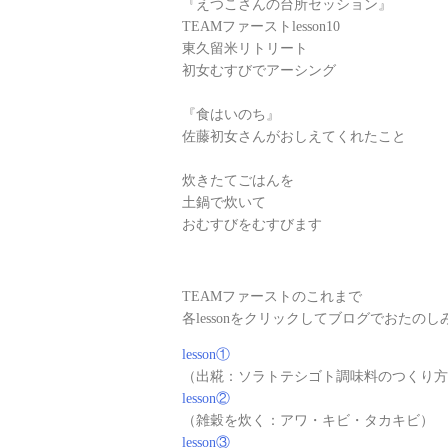
『えつこさんの台所セッション』
TEAMファーストlesson10
東久留米リトリート
初女むすびでアーシング
『食はいのち』
佐藤初女さんがおしえてくれたこと
炊きたてごはんを
土鍋で炊いて
おむすびをむすびます
TEAMファーストのこれまで
各lessonをクリックしてブログでおたの
lesson①
（出糀：ソラトテシゴト調味料のつくり方
lesson②
（雑穀を炊く：アワ・キビ・タカキビ）
lesson③