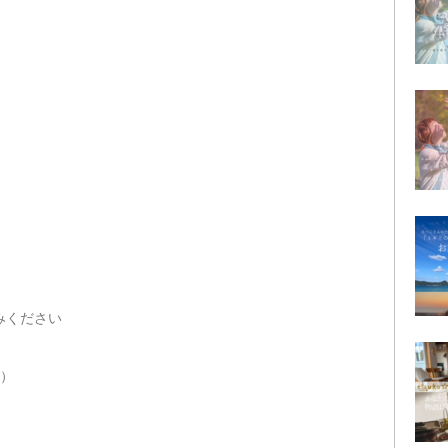
しみください
）