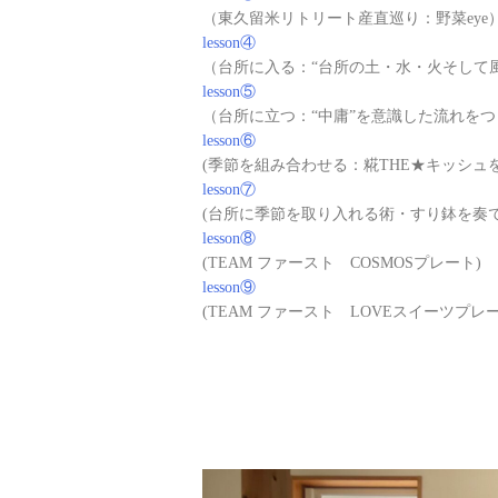
（東久留米リトリート産直巡り：野菜eye
lesson④
（台所に入る：“台所の土・水・火そして
lesson⑤
（台所に立つ：“中庸”を意識した流れを
lesson⑥
(季節を組み合わせる：糀THE★キッシュ
lesson⑦
(台所に季節を取り入れる術・すり鉢を奏で
lesson⑧
(TEAM ファースト COSMOSプレート)
lesson⑨
(TEAM ファースト LOVEスイーツプレー