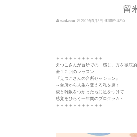
留
etsukosun
889VIEWS
2022年5月3日
＋＋＋＋＋＋＋＋＋＋＋
えつこさんが台所での「感じ」方を徹底的
全１２回のレッスン
『えつこさんの台所セッション』
～台所から人生を変える私を磨く
糀と雑穀をつかった地に足をつけて
感覚をひらく一年間のプログラム～
＋＋＋＋＋＋＋＋＋＋＋