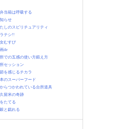
弁当箱は呼吸する
知らせ
たしのスピリチュアリティ
ラテシ!!
女むすび
画de
所での五感の使い方鍛え方
所セッション
節を感じるチカラ
本のスーパーフード
からつかわれている台所道具
久留米の奇跡
をたてる
穀と戯れる