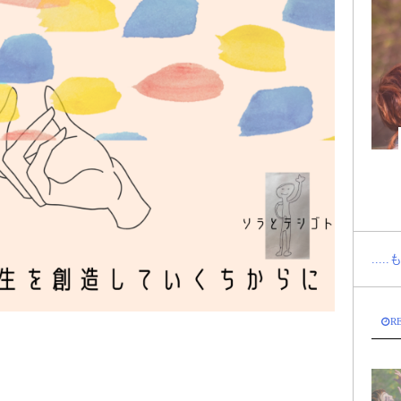
...
R