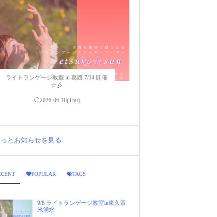
ライトランゲージ教室 in 葛西 7/14 開催
☆彡
2026-06-18(Thu)
..もっとお知らせを見る
ECENT
POPULAR
TAGS
9/8 ライトランゲージ教室in東久留
米湧水