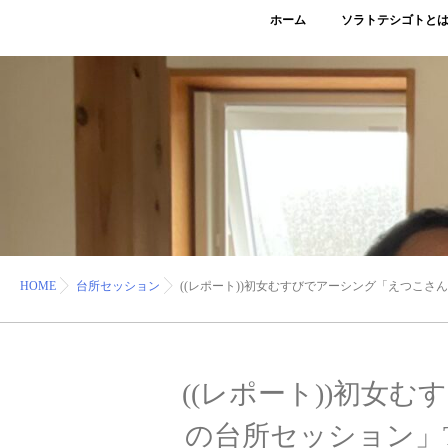
ホーム
ソラトテシゴトと
HOME
台所セッション
((レポート))初女むすびでアーシング「えつこさん
((レポート))初女
の台所セッション」TE