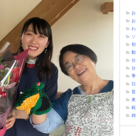
お
お
わ
ソ
初
動
台
台
季
日
昔
東
糀
雑