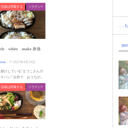
弁当箱は呼吸する
ソラテシ!!
...
R
acle white snake 弁当
osun
2021年4月24日
お届けしている“えつこさんの
チバン” 台所で おうちの...
弁当箱は呼吸する
ソラテシ!!