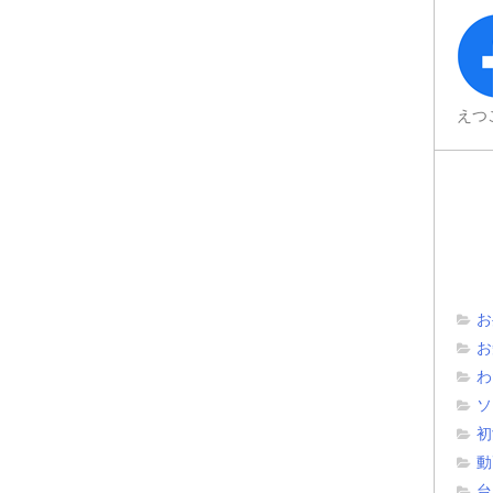
えつ
お
お
わ
ソ
初
動
台