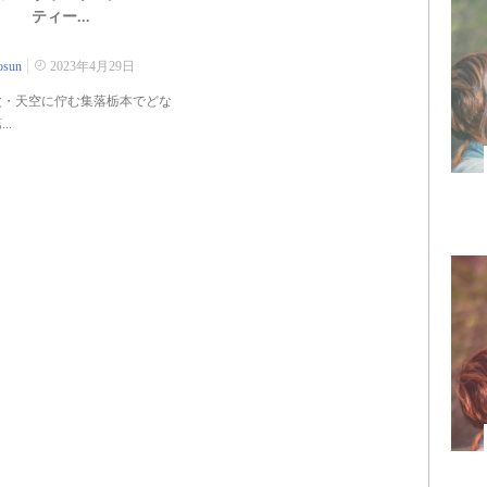
ティー...
osun
2023年4月29日
・天空に佇む集落栃本でどな
..