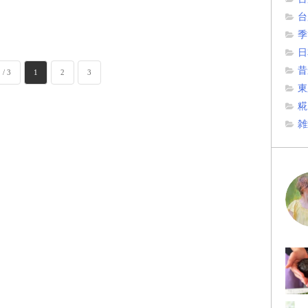
台
季
日
昔
 / 3
1
2
3
東
糀
雑