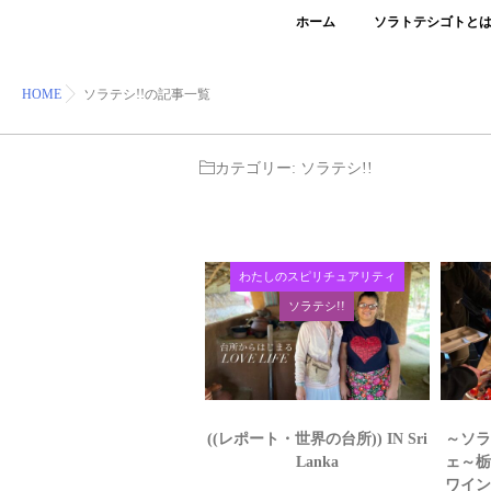
ホーム
ソラトテシゴトと
HOME
ソラテシ!!の記事一覧
カテゴリー:
ソラテシ!!
わたしのスピリチュアリティ
ソラテシ!!
((レポート・世界の台所)) IN Sri
～ソ
Lanka
ェ～
ワイ