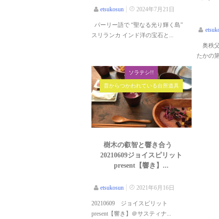
etsukosun
2024年7月21日
パーリー語で “聖なる光り輝く島”
etsuk
スリランカ インド洋の宝石と...
奥秩父
たかの第.
ソラテシ!!
昔からつかわれている台所道具
樹木の叡智と響き合う
20210609ジョイスピリット
present【響き】...
etsukosun
2021年6月16日
20210609 ジョイスピリット
present【響き】＠サスティナ...