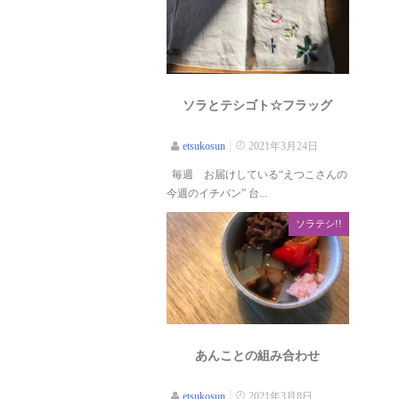
ソラとテシゴト☆フラッグ
etsukosun
2021年3月24日
毎週 お届けしている“えつこさんの
今週のイチバン” 台...
ソラテシ!!
あんことの組み合わせ
etsukosun
2021年3月8日