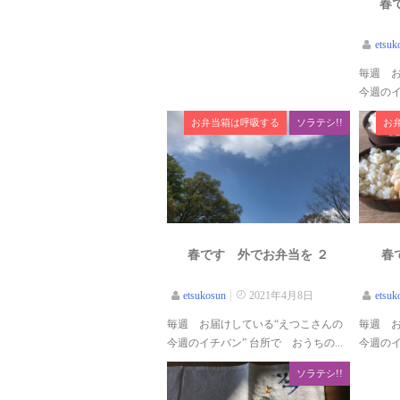
春
etsuk
毎週 
今週のイ
お弁当箱は呼吸する
ソラテシ!!
お
春です 外でお弁当を ２
春
etsukosun
2021年4月8日
etsuk
毎週 お届けしている“えつこさんの
毎週 
今週のイチバン” 台所で おうちの...
今週のイ
ソラテシ!!