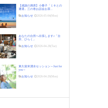
【感謝の満席】小冊子「ミキとの
遭遇」三の巻お話会お茶...
お知らせ
2026-05-04(Mon)
あなたの台所へ出張します♪「台
所、ひらく」
お知らせ
2026-04-28(Tue)
東久留米湧水セッション～Just for
you～
お知らせ
2026-04-20(Mon)