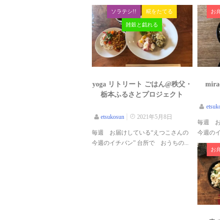
ソラテシ!!
糀をたてる
お
雑穀と戯れる
yoga リトリート ごはん@秩父・
mir
栃本ふるさとプロジェクト
etsuk
etsukosun
2021年5月8日
毎週 
毎週 お届けしている“えつこさんの
今週のイ
今週のイチバン” 台所で おうちの...
お