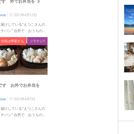
です 外でお弁当を ３
osun
2021年4月13日
お届けしている“えつこさんの
チバン” 台所で おうちの...
弁当箱は呼吸する
ソラテシ!!
です お外でお弁当を
osun
2021年4月5日
お届けしている“えつこさんの
チバン” 台所で おうちの...