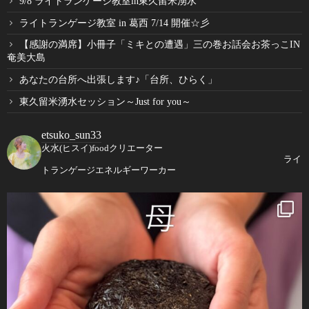
9/8 ライトランゲージ教室in東久留米湧水
ライトランゲージ教室 in 葛西 7/14 開催☆彡
【感謝の満席】小冊子「ミキとの遭遇」三の巻お話会お茶っこIN
奄美大島
あなたの台所へ出張します♪「台所、ひらく」
東久留米湧水セッション～Just for you～
etsuko_sun33
火水(ヒスイ)foodクリエーター
ライ
トランゲージエネルギーワーカー