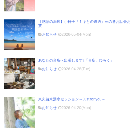
【感謝の満席】小冊子「ミキとの遭遇」三の巻お話会お
茶...
お知らせ
2026-05-04(Mon)
あなたの台所へ出張します♪「台所、ひらく」
お知らせ
2026-04-28(Tue)
東久留米湧水セッション～Just for you～
お知らせ
2026-04-20(Mon)