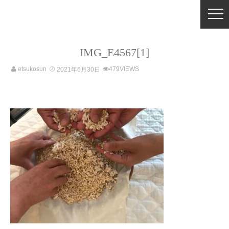
IMG_E4567[1]
etsukosun
479VIEWS
2021年6月30日