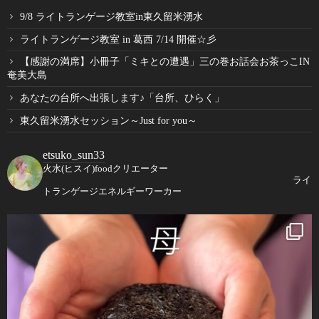
9/8 ライトランゲージ教室in東久留米湧水
ライトランゲージ教室 in 葛西 7/14 開催☆彡
【感謝の満席】小冊子「ミキとの遭遇」三の巻お話会お茶っこIN
奄美大島
あなたの台所へ出張します♪「台所、ひらく」
東久留米湧水セッション～Just for you～
etsuko_sun33
火水(ヒスイ)foodクリエーター
ライ
トランゲージエネルギーワーカー