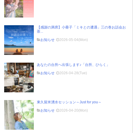
【感謝の満席】小冊子「ミキとの遭遇」三の巻お話会お
茶...
お知らせ
2026-05-04(Mon)
あなたの台所へ出張します♪「台所、ひらく」
お知らせ
2026-04-28(Tue)
東久留米湧水セッション～Just for you～
お知らせ
2026-04-20(Mon)