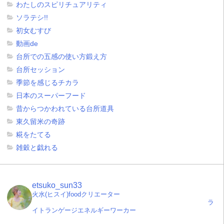
わたしのスピリチュアリティ
ソラテシ!!
初女むすび
動画de
台所での五感の使い方鍛え方
台所セッション
季節を感じるチカラ
日本のスーパーフード
昔からつかわれている台所道具
東久留米の奇跡
糀をたてる
雑穀と戯れる
etsuko_sun33
火水(ヒスイ)foodクリエーター
ラ
イトランゲージエネルギーワーカー