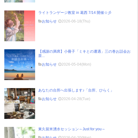
ライトランゲージ教室 in 葛西 7/14 開催☆彡
お知らせ
2026-06-18(Thu)
【感謝の満席】小冊子「ミキとの遭遇」三の巻お話会お
茶...
お知らせ
2026-05-04(Mon)
あなたの台所へ出張します♪「台所、ひらく」
お知らせ
2026-04-28(Tue)
東久留米湧水セッション～Just for you～
お知らせ
2026-04-20(Mon)