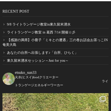
RECENT POST
9/8 ライトランゲージ教室in東久留米湧水
ライトランゲージ教室 in 葛西 7/14 開催☆彡
【感謝の満席】小冊子「ミキとの遭遇」三の巻お話会お茶っこIN
奄美大島
あなたの台所へ出張します♪「台所、ひらく」
東久留米湧水セッション～Just for you～
etsuko_sun33
火水(ヒスイ)foodクリエーター
ライ
トランゲージエネルギーワーカー