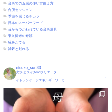
台所での五感の使い方鍛え方
台所セッション
季節を感じるチカラ
日本のスーパーフード
昔からつかわれている台所道具
東久留米の奇跡
糀をたてる
雑穀と戯れる
etsuko_sun33
火水(ヒスイ)foodクリエーター
ラ
イトランゲージエネルギーワーカー