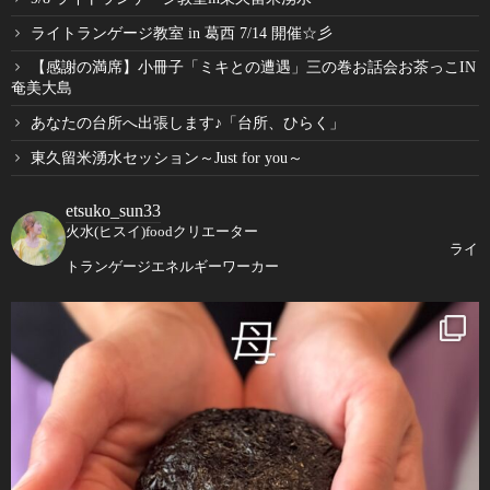
ライトランゲージ教室 in 葛西 7/14 開催☆彡
【感謝の満席】小冊子「ミキとの遭遇」三の巻お話会お茶っこIN
奄美大島
あなたの台所へ出張します♪「台所、ひらく」
東久留米湧水セッション～Just for you～
etsuko_sun33
火水(ヒスイ)foodクリエーター
ライ
トランゲージエネルギーワーカー