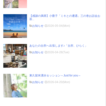
【感謝の満席】小冊子「ミキとの遭遇」三の巻お話会お
茶...
お知らせ
2026-05-04(Mon)
あなたの台所へ出張します♪「台所、ひらく」
お知らせ
2026-04-28(Tue)
東久留米湧水セッション～Just for you～
お知らせ
2026-04-20(Mon)