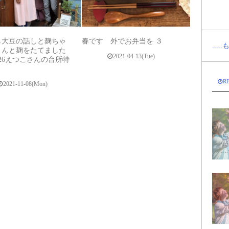
し大豆の話しと麹ちゃ
春です 外でお弁当を ３
...
さんと麹をたてました
2021-04-13(Tue)
1026えつこさんの台所特
R
2021-11-08(Mon)