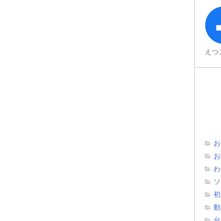
えつ
お
お
わ
ソ
初
動
台