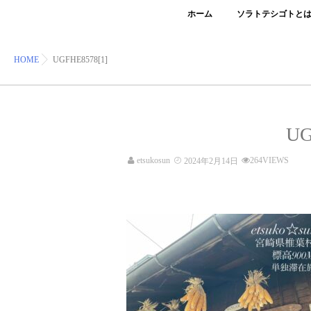
ホーム
ソラトテシゴトと
HOME
UGFHE8578[1]
UG
etsukosun
264VIEWS
2024年2月14日