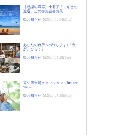
【感謝の満席】小冊子「ミキとの
遭遇」三の巻お話会お茶...
お知らせ
2026-05-04(Mon)
あなたの台所へ出張します♪「台
所、ひらく」
お知らせ
2026-04-28(Tue)
東久留米湧水セッション～Just for
you～
お知らせ
2026-04-20(Mon)