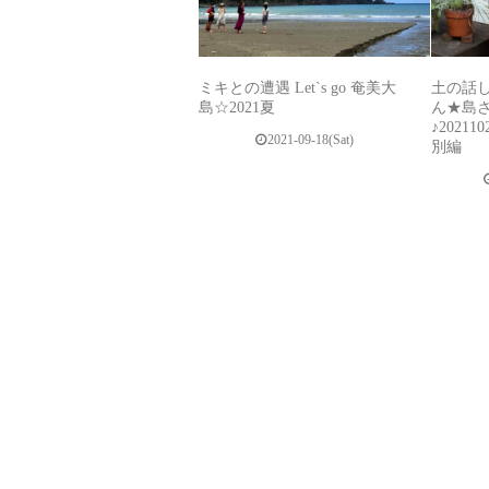
ミキとの遭遇 Let`s go 奄美大
土の話
島☆2021夏
ん★島
♪2021
2021-09-18(Sat)
別編