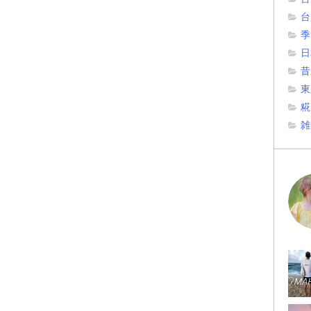
台
季
日
昔
東
糀
雑