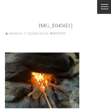
IMG_E0456[1]
etsukosun
99VIEWS
2024年2月14日