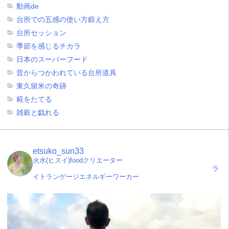
動画de
台所での五感の使い方鍛え方
台所セッション
季節を感じるチカラ
日本のスーパーフード
昔からつかわれている台所道具
東久留米の奇跡
糀をたてる
雑穀と戯れる
etsuko_sun33
火水(ヒスイ)foodクリエーター
ラ
イトランゲージエネルギーワーカー