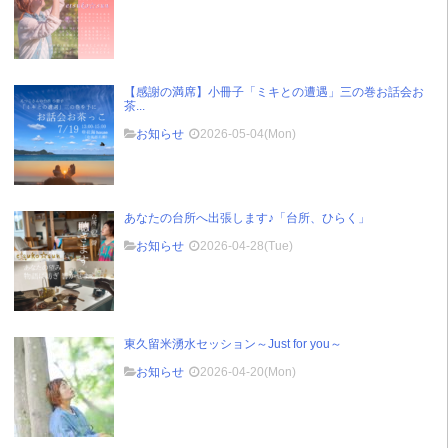
【感謝の満席】小冊子「ミキとの遭遇」三の巻お話会お
茶...
お知らせ
2026-05-04(Mon)
あなたの台所へ出張します♪「台所、ひらく」
お知らせ
2026-04-28(Tue)
東久留米湧水セッション～Just for you～
お知らせ
2026-04-20(Mon)