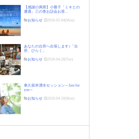
【感謝の満席】小冊子「ミキとの
遭遇」三の巻お話会お茶...
お知らせ
2026-05-04(Mon)
あなたの台所へ出張します♪「台
所、ひらく」
お知らせ
2026-04-28(Tue)
東久留米湧水セッション～Just for
you～
お知らせ
2026-04-20(Mon)