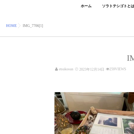
ホーム
ソラトテシゴトと
HOME
IMG_7706[1]
I
etsukosun
259VIEWS
2023年12月14日