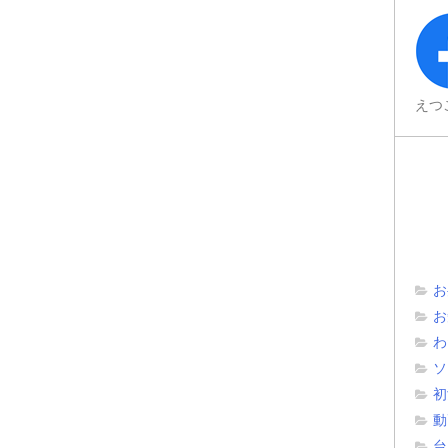
えつ
お
お
わ
ソ
初
動
台