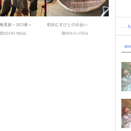
M奄美旅～2023春～
初女むすびとの出会い
...
2023-03-18(Sat)
2020-11-27(Fri)
R