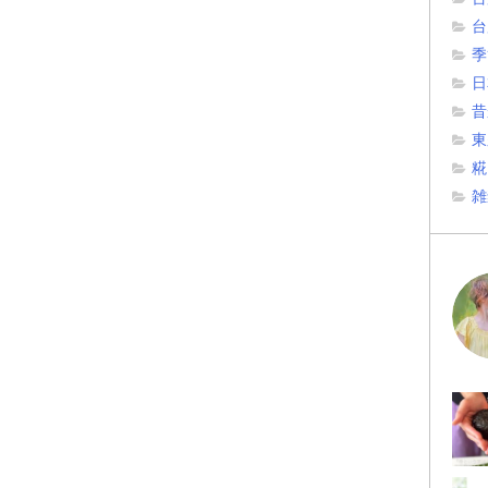
台
季
日
昔
東
糀
雑