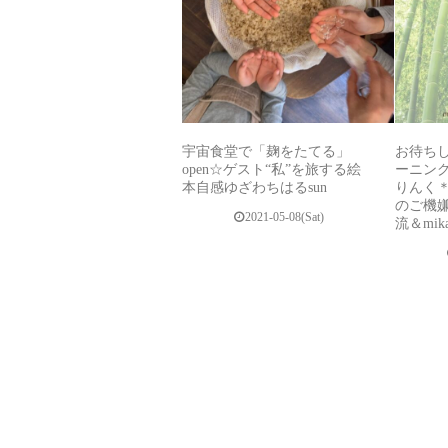
宇宙食堂で「麹をたてる」
お待ち
open☆ゲスト“私”を旅する絵
ーニング2
本自感ゆざわちはるsun
りんく＊カ
のご機
2021-05-08(Sat)
流＆mi