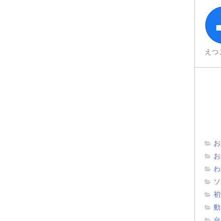
えつ
お
お
わ
ソ
初
動
台