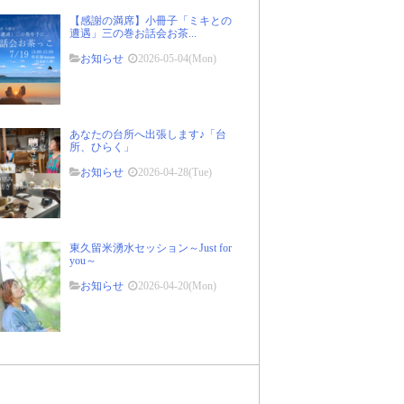
【感謝の満席】小冊子「ミキとの
遭遇」三の巻お話会お茶...
お知らせ
2026-05-04(Mon)
あなたの台所へ出張します♪「台
所、ひらく」
お知らせ
2026-04-28(Tue)
東久留米湧水セッション～Just for
you～
お知らせ
2026-04-20(Mon)