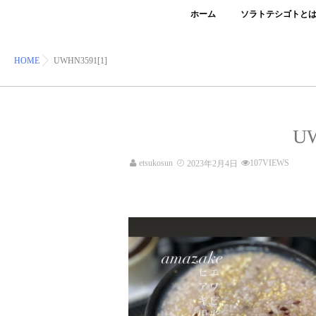
ホーム
ソラトテシゴトと
HOME
UWHN3591[1]
UW
etsukosun
107VIEWS
2023年2月4日