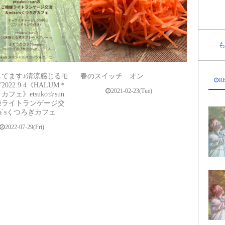
...
してます♪清涼感じるモ
春のスイッチ オン
R
022.9.4《HALUM＊
2021-02-23(Tue)
フェ》etsuko☆sun
嫌ライトランゲージ交
ka`sくつろぎカフェ
2022-07-29(Fri)