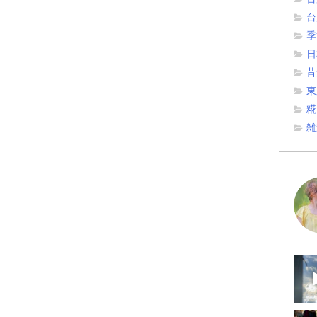
台
季
日
昔
東
糀
雑