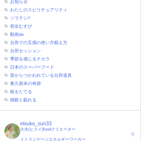
お知らせ
わたしのスピリチュアリティ
ソラテシ!!
初女むすび
動画de
台所での五感の使い方鍛え方
台所セッション
季節を感じるチカラ
日本のスーパーフード
昔からつかわれている台所道具
東久留米の奇跡
糀をたてる
雑穀と戯れる
etsuko_sun33
火水(ヒスイ)foodクリエーター
ラ
イトランゲージエネルギーワーカー