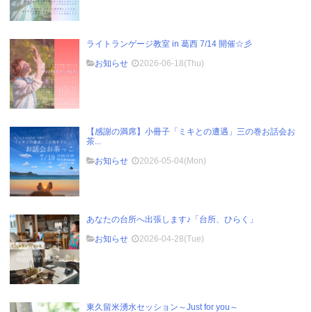
ライトランゲージ教室 in 葛西 7/14 開催☆彡
お知らせ
2026-06-18(Thu)
【感謝の満席】小冊子「ミキとの遭遇」三の巻お話会お
茶...
お知らせ
2026-05-04(Mon)
あなたの台所へ出張します♪「台所、ひらく」
お知らせ
2026-04-28(Tue)
東久留米湧水セッション～Just for you～