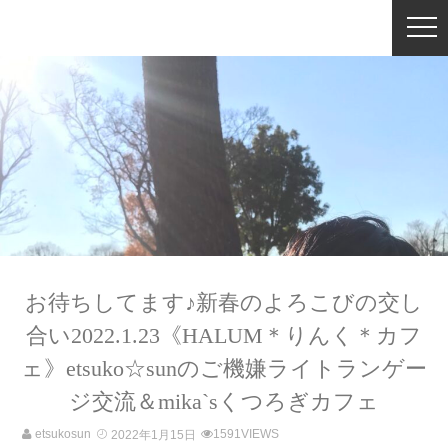
お待ちしてます♪新春のよろこびの交し
合い2022.1.23《HALUM＊りんく＊カフ
ェ》etsuko☆sunのご機嫌ライトランゲー
ジ交流＆mika`sくつろぎカフェ
etsukosun
1591VIEWS
2022年1月15日