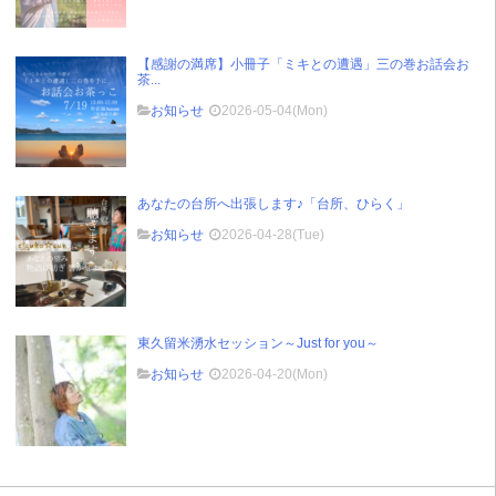
【感謝の満席】小冊子「ミキとの遭遇」三の巻お話会お
茶...
お知らせ
2026-05-04(Mon)
あなたの台所へ出張します♪「台所、ひらく」
お知らせ
2026-04-28(Tue)
東久留米湧水セッション～Just for you～
お知らせ
2026-04-20(Mon)