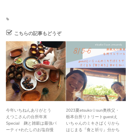
こちらの記事もどうぞ
今年いちねんありがとう
2023夏etsuko☆sun奥秩父・
えつこさんの台所年末
栃本台所リトリートguestえ
Special 麹と雑穀は最強パ
いちゃんのミキさばくりから
ーティ+わたしのお塩自慢
はじまる『食と祈り』分かち