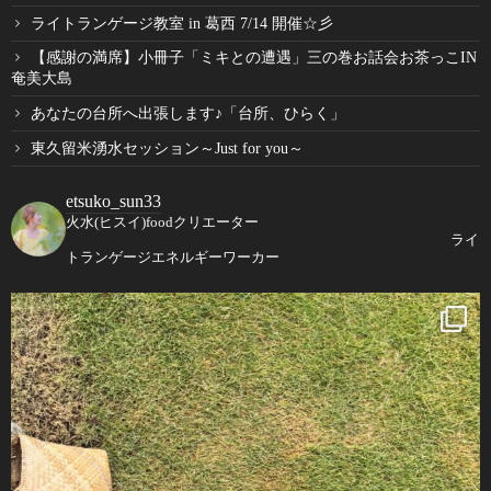
ライトランゲージ教室 in 葛西 7/14 開催☆彡
【感謝の満席】小冊子「ミキとの遭遇」三の巻お話会お茶っこIN
奄美大島
あなたの台所へ出張します♪「台所、ひらく」
東久留米湧水セッション～Just for you～
etsuko_sun33
火水(ヒスイ)foodクリエーター
ライ
トランゲージエネルギーワーカー