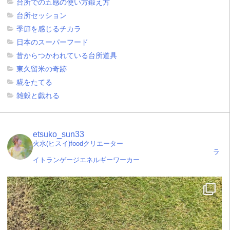
台所での五感の使い方鍛え方
台所セッション
季節を感じるチカラ
日本のスーパーフード
昔からつかわれている台所道具
東久留米の奇跡
糀をたてる
雑穀と戯れる
etsuko_sun33
火水(ヒスイ)foodクリエーター
ラ
イトランゲージエネルギーワーカー