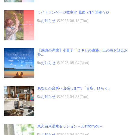
ライトランゲージ教室 in 葛西 7/14 開催☆彡
お知らせ
2026-06-18(Thu)
【感謝の満席】小冊子「ミキとの遭遇」三の巻お話会お
茶...
お知らせ
2026-05-04(Mon)
あなたの台所へ出張します♪「台所、ひらく」
お知らせ
2026-04-28(Tue)
東久留米湧水セッション～Just for you～
お知らせ
2026-04-20(Mon)