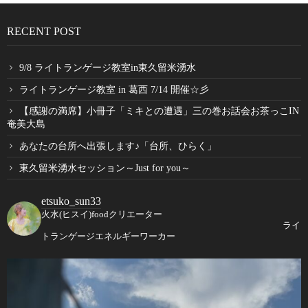
RECENT POST
9/8 ライトランゲージ教室in東久留米湧水
ライトランゲージ教室 in 葛西 7/14 開催☆彡
【感謝の満席】小冊子「ミキとの遭遇」三の巻お話会お茶っこIN
奄美大島
あなたの台所へ出張します♪「台所、ひらく」
東久留米湧水セッション～Just for you～
etsuko_sun33
火水(ヒスイ)foodクリエーター
ライ
トランゲージエネルギーワーカー