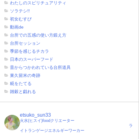
わたしのスピリチュアリティ
ソラテシ!!
初女むすび
動画de
台所での五感の使い方鍛え方
台所セッション
季節を感じるチカラ
日本のスーパーフード
昔からつかわれている台所道具
東久留米の奇跡
糀をたてる
雑穀と戯れる
etsuko_sun33
火水(ヒスイ)foodクリエーター
ラ
イトランゲージエネルギーワーカー