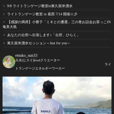
9/8 ライトランゲージ教室in東久留米湧水
ライトランゲージ教室 in 葛西 7/14 開催☆彡
【感謝の満席】小冊子「ミキとの遭遇」三の巻お話会お茶っこIN
奄美大島
あなたの台所へ出張します♪「台所、ひらく」
東久留米湧水セッション～Just for you～
etsuko_sun33
火水(ヒスイ)foodクリエーター
ライ
トランゲージエネルギーワーカー