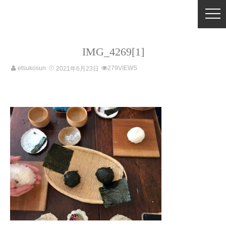
IMG_4269[1]
etsukosun
279VIEWS
2021年6月23日