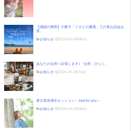
【感謝の満席】小冊子「ミキとの遭遇」三の巻お話会お
茶...
お知らせ
2026-05-04(Mon)
あなたの台所へ出張します♪「台所、ひらく」
お知らせ
2026-04-28(Tue)
東久留米湧水セッション～Just for you～
お知らせ
2026-04-20(Mon)