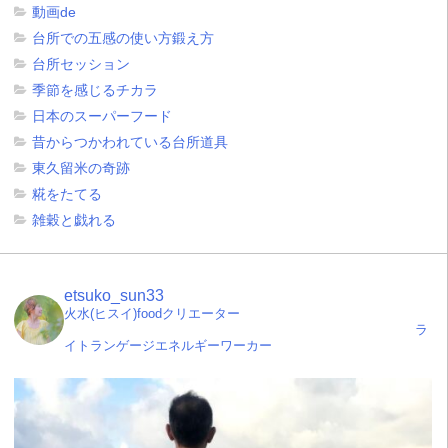
動画de
台所での五感の使い方鍛え方
台所セッション
季節を感じるチカラ
日本のスーパーフード
昔からつかわれている台所道具
東久留米の奇跡
糀をたてる
雑穀と戯れる
etsuko_sun33
火水(ヒスイ)foodクリエーター
ラ
イトランゲージエネルギーワーカー