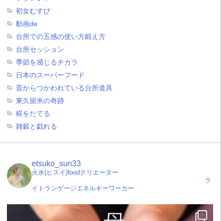
初女むすび
動画de
台所での五感の使い方鍛え方
台所セッション
季節を感じるチカラ
日本のスーパーフード
昔からつかわれている台所道具
東久留米の奇跡
糀をたてる
雑穀と戯れる
etsuko_sun33
火水(ヒスイ)foodクリエーター
ラ
イトランゲージエネルギーワーカー