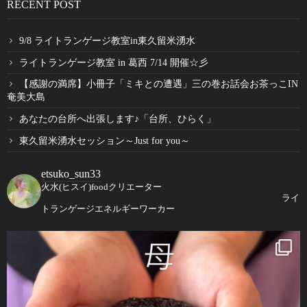
RECENT POST
9/8 ライトランゲージ教室in東久留米湧水
ライトランゲージ教室 in 葛西 7/14 開催☆彡
【感謝の満席】小冊子「ミキとの遭遇」三の巻お話会お茶っこIN
奄美大島
あなたの台所へ出張します♪「台所、ひらく」
東久留米湧水セッション～Just for you～
etsuko_sun33
火水(ヒスイ)foodクリエーター
ライ
トランゲージエネルギーワーカー