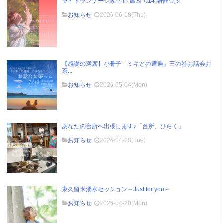
ライトランゲージ教室 in 葛西 7/14 開催☆彡
お知らせ
2026-06-18(Thu)
【感謝の満席】小冊子「ミキとの遭遇」三の巻お話会お
茶...
お知らせ
2026-05-04(Mon)
あなたの台所へ出張します♪「台所、ひらく」
お知らせ
2026-04-28(Tue)
東久留米湧水セッション～Just for you～
お知らせ
2026-04-20(Mon)