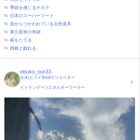
季節を感じるチカラ
日本のスーパーフード
昔からつかわれている台所道具
東久留米の奇跡
糀をたてる
雑穀と戯れる
etsuko_sun33
火水(ヒスイ)foodクリエーター
ラ
イトランゲージエネルギーワーカー