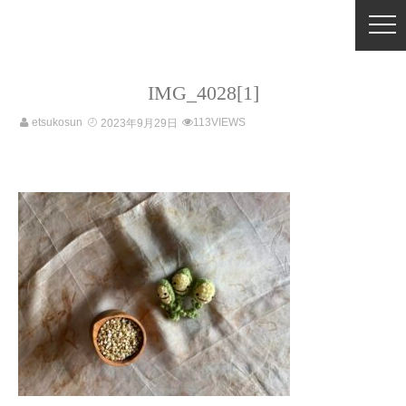
IMG_4028[1]
etsukosun
113VIEWS
2023年9月29日