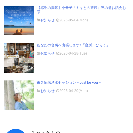
【感謝の満席】小冊子「ミキとの遭遇」三の巻お話会お
茶...
お知らせ
2026-05-04(Mon)
あなたの台所へ出張します♪「台所、ひらく」
お知らせ
2026-04-28(Tue)
東久留米湧水セッション～Just for you～
お知らせ
2026-04-20(Mon)