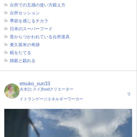
台所での五感の使い方鍛え方
台所セッション
季節を感じるチカラ
日本のスーパーフード
昔からつかわれている台所道具
東久留米の奇跡
糀をたてる
雑穀と戯れる
etsuko_sun33
火水(ヒスイ)foodクリエーター
ラ
イトランゲージエネルギーワーカー