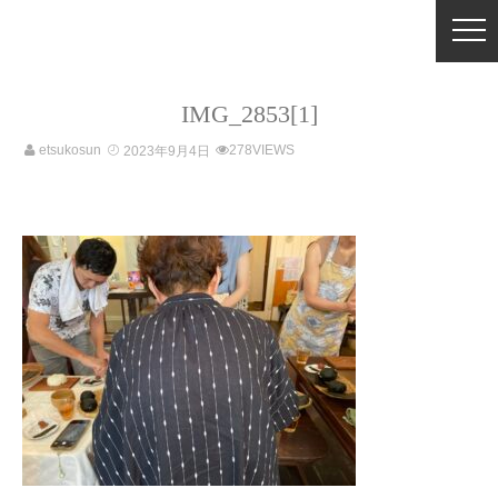
IMG_2853[1]
etsukosun
278VIEWS
2023年9月4日