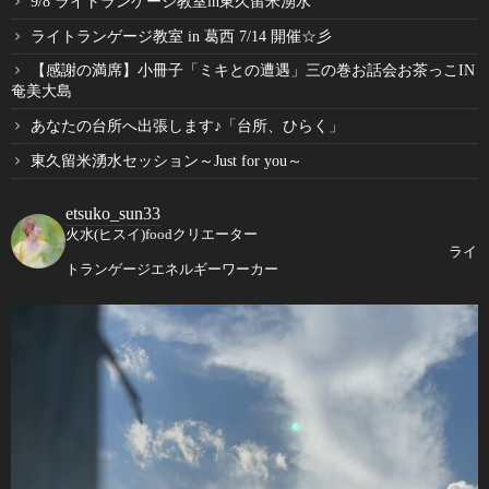
9/8 ライトランゲージ教室in東久留米湧水
ライトランゲージ教室 in 葛西 7/14 開催☆彡
【感謝の満席】小冊子「ミキとの遭遇」三の巻お話会お茶っこIN
奄美大島
あなたの台所へ出張します♪「台所、ひらく」
東久留米湧水セッション～Just for you～
etsuko_sun33
火水(ヒスイ)foodクリエーター
ライ
トランゲージエネルギーワーカー