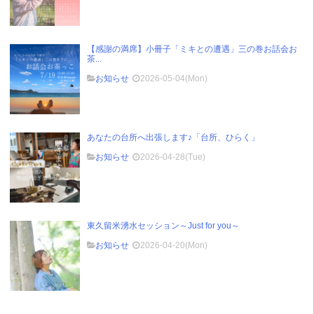
【感謝の満席】小冊子「ミキとの遭遇」三の巻お話会お
茶...
お知らせ
2026-05-04(Mon)
あなたの台所へ出張します♪「台所、ひらく」
お知らせ
2026-04-28(Tue)
東久留米湧水セッション～Just for you～
お知らせ
2026-04-20(Mon)