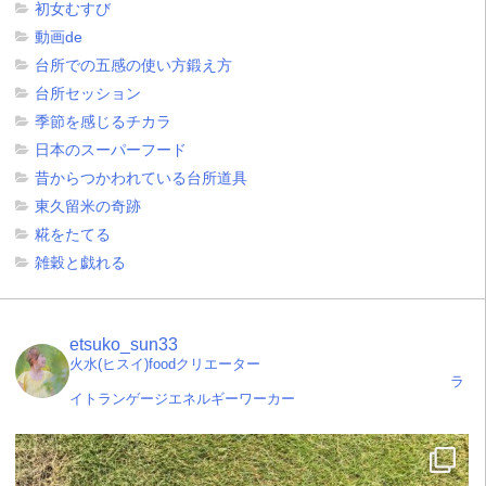
初女むすび
動画de
台所での五感の使い方鍛え方
台所セッション
季節を感じるチカラ
日本のスーパーフード
昔からつかわれている台所道具
東久留米の奇跡
糀をたてる
雑穀と戯れる
etsuko_sun33
火水(ヒスイ)foodクリエーター
ラ
イトランゲージエネルギーワーカー