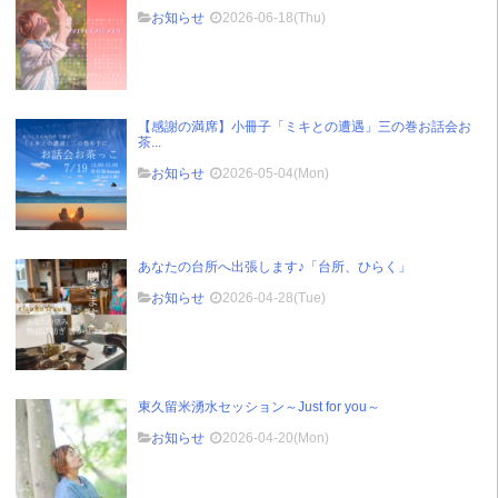
お知らせ
2026-06-18(Thu)
【感謝の満席】小冊子「ミキとの遭遇」三の巻お話会お
茶...
お知らせ
2026-05-04(Mon)
あなたの台所へ出張します♪「台所、ひらく」
お知らせ
2026-04-28(Tue)
東久留米湧水セッション～Just for you～
お知らせ
2026-04-20(Mon)