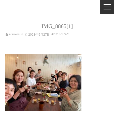
IMG_8865[1]
etsukosun
125VIEWS
2023年5月27日