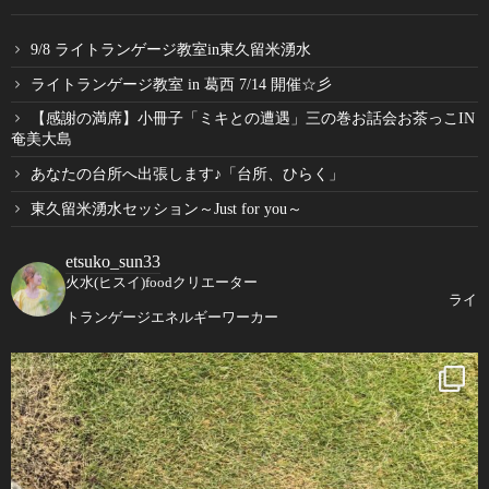
9/8 ライトランゲージ教室in東久留米湧水
ライトランゲージ教室 in 葛西 7/14 開催☆彡
【感謝の満席】小冊子「ミキとの遭遇」三の巻お話会お茶っこIN
奄美大島
あなたの台所へ出張します♪「台所、ひらく」
東久留米湧水セッション～Just for you～
etsuko_sun33
火水(ヒスイ)foodクリエーター
ライ
トランゲージエネルギーワーカー