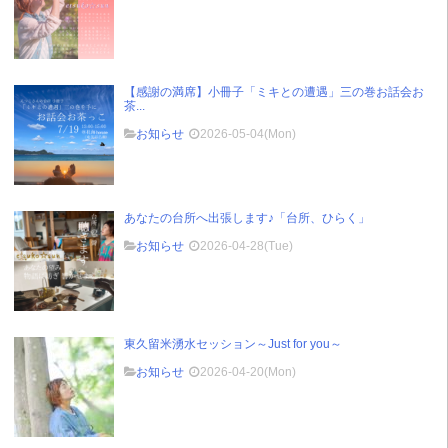
【感謝の満席】小冊子「ミキとの遭遇」三の巻お話会お
茶...
お知らせ
2026-05-04(Mon)
あなたの台所へ出張します♪「台所、ひらく」
お知らせ
2026-04-28(Tue)
東久留米湧水セッション～Just for you～
お知らせ
2026-04-20(Mon)