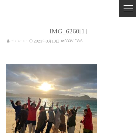
IMG_6260[1]
etsukosun
333VIEWS
2023年3月18日