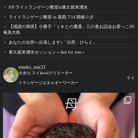
9/8 ライトランゲージ教室in東久留米湧水
ライトランゲージ教室 in 葛西 7/14 開催☆彡
【感謝の満席】小冊子「ミキとの遭遇」三の巻お話会お茶っこIN
奄美大島
あなたの台所へ出張します♪「台所、ひらく」
東久留米湧水セッション～Just for you～
etsuko_sun33
火水(ヒスイ)foodクリエーター
ライ
トランゲージエネルギーワーカー