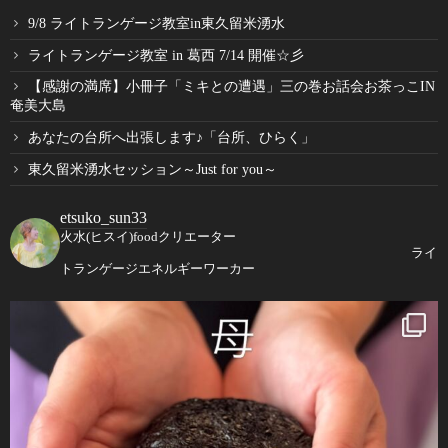
9/8 ライトランゲージ教室in東久留米湧水
ライトランゲージ教室 in 葛西 7/14 開催☆彡
【感謝の満席】小冊子「ミキとの遭遇」三の巻お話会お茶っこIN
奄美大島
あなたの台所へ出張します♪「台所、ひらく」
東久留米湧水セッション～Just for you～
etsuko_sun33
火水(ヒスイ)foodクリエーター
ライ
トランゲージエネルギーワーカー