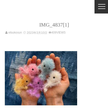
IMG_4837[1]
etsukosun
409VIEWS
2023年3月10日