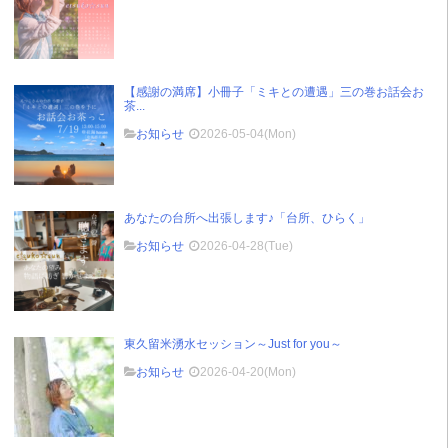
【感謝の満席】小冊子「ミキとの遭遇」三の巻お話会お
茶...
お知らせ
2026-05-04(Mon)
あなたの台所へ出張します♪「台所、ひらく」
お知らせ
2026-04-28(Tue)
東久留米湧水セッション～Just for you～
お知らせ
2026-04-20(Mon)