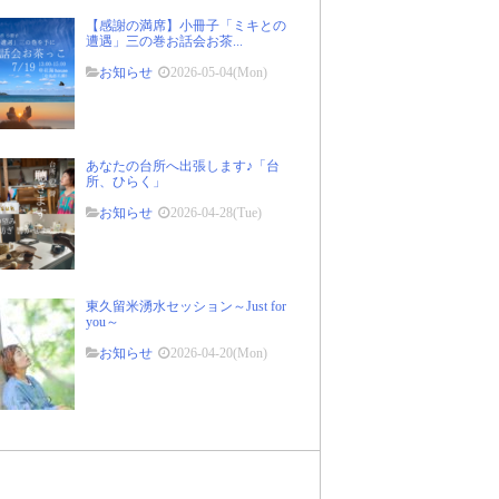
【感謝の満席】小冊子「ミキとの
遭遇」三の巻お話会お茶...
お知らせ
2026-05-04(Mon)
あなたの台所へ出張します♪「台
所、ひらく」
お知らせ
2026-04-28(Tue)
東久留米湧水セッション～Just for
you～
お知らせ
2026-04-20(Mon)