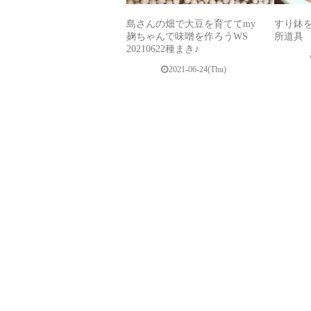
島さんの畑で大豆を育ててmy
すり鉢
麹ちゃんで味噌を作ろうWS
所道具
20210622種まき♪
2021-06-24(Thu)