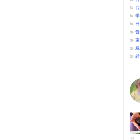
台
季
日
昔
東
糀
雑