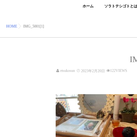
ホーム
ソラトテシゴトと
HOME
IMG_5001[1]
I
etsukosun
122VIEWS
2023年2月20日