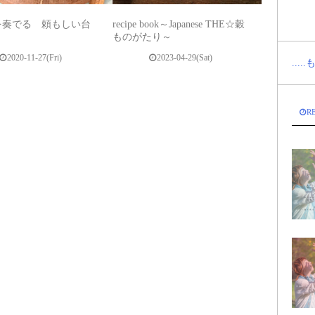
を奏でる 頼もしい台
recipe book～Japanese THE☆穀
ものがたり～
2020-11-27(Fri)
2023-04-29(Sat)
...
R