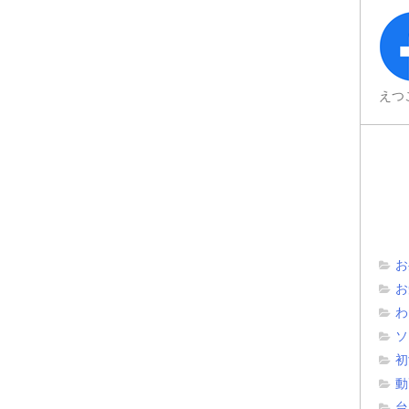
えつ
お
お
わ
ソ
初
動
台