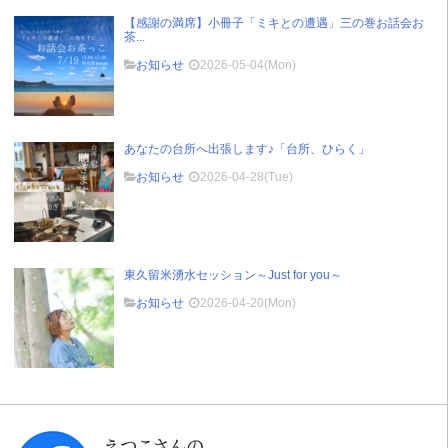
【感謝の満席】小冊子「ミキとの遭遇」三の巻お話会お
茶...
お知らせ
2026-05-04(Mon)
あなたの台所へ出張します♪「台所、ひらく」
お知らせ
2026-04-28(Tue)
東久留米湧水セッション～Just for you～
お知らせ
2026-04-20(Mon)