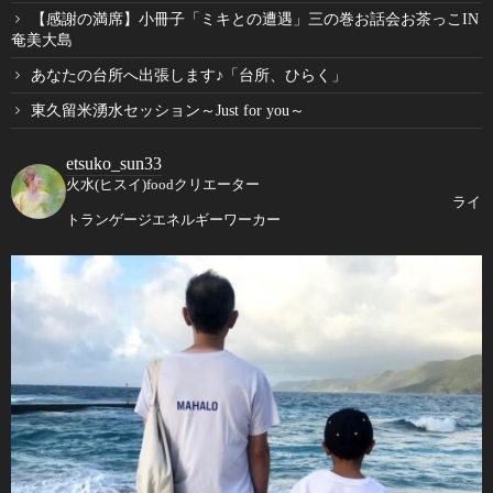
【感謝の満席】小冊子「ミキとの遭遇」三の巻お話会お茶っこIN
奄美大島
あなたの台所へ出張します♪「台所、ひらく」
東久留米湧水セッション～Just for you～
etsuko_sun33
火水(ヒスイ)foodクリエーター
ライ
トランゲージエネルギーワーカー