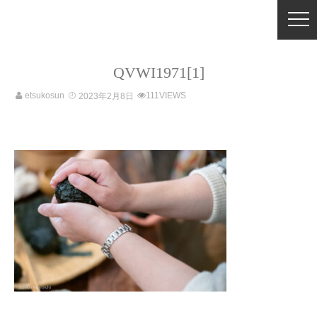
QVWI1971[1]
etsukosun
111VIEWS
2023年2月8日