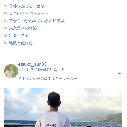
季節を感じるチカラ
日本のスーパーフード
昔からつかわれている台所道具
東久留米の奇跡
糀をたてる
雑穀と戯れる
etsuko_sun33
火水(ヒスイ)foodクリエーター
ラ
イトランゲージエネルギーワーカー