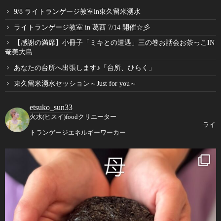
9/8 ライトランゲージ教室in東久留米湧水
ライトランゲージ教室 in 葛西 7/14 開催☆彡
【感謝の満席】小冊子「ミキとの遭遇」三の巻お話会お茶っこIN
奄美大島
あなたの台所へ出張します♪「台所、ひらく」
東久留米湧水セッション～Just for you～
etsuko_sun33
火水(ヒスイ)foodクリエーター
ライ
トランゲージエネルギーワーカー