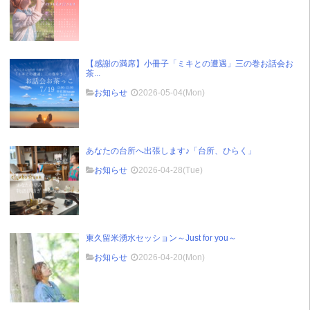
【感謝の満席】小冊子「ミキとの遭遇」三の巻お話会お
茶...
お知らせ
2026-05-04(Mon)
あなたの台所へ出張します♪「台所、ひらく」
お知らせ
2026-04-28(Tue)
東久留米湧水セッション～Just for you～
お知らせ
2026-04-20(Mon)