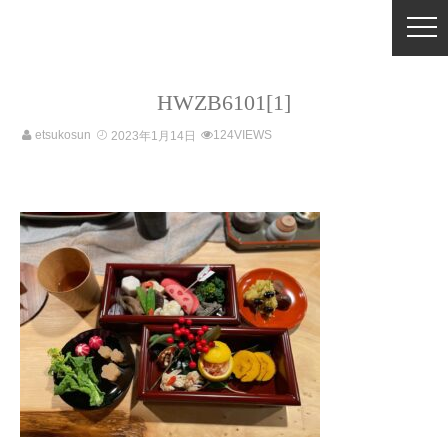
HWZB6101[1]
etsukosun
124VIEWS
2023年1月14日