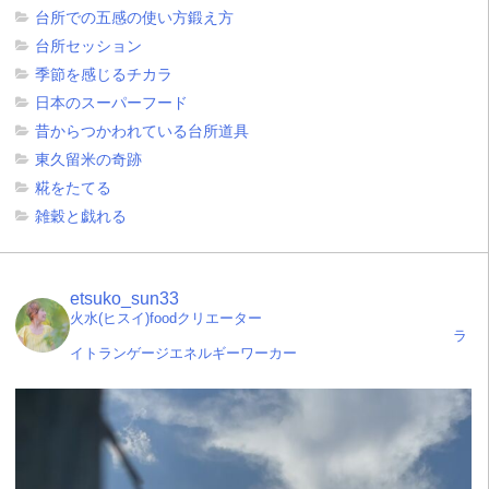
台所での五感の使い方鍛え方
台所セッション
季節を感じるチカラ
日本のスーパーフード
昔からつかわれている台所道具
東久留米の奇跡
糀をたてる
雑穀と戯れる
etsuko_sun33
火水(ヒスイ)foodクリエーター
ラ
イトランゲージエネルギーワーカー