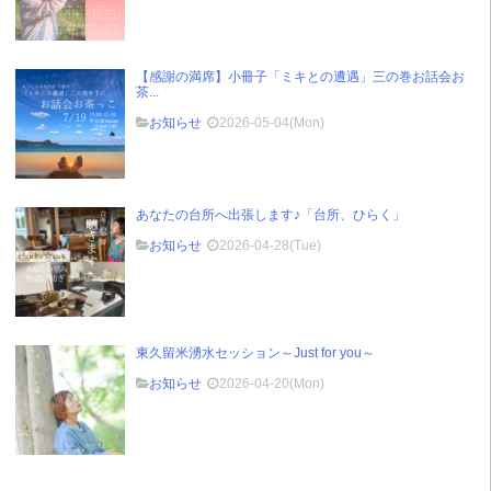
【感謝の満席】小冊子「ミキとの遭遇」三の巻お話会お
茶...
お知らせ
2026-05-04(Mon)
あなたの台所へ出張します♪「台所、ひらく」
お知らせ
2026-04-28(Tue)
東久留米湧水セッション～Just for you～
お知らせ
2026-04-20(Mon)