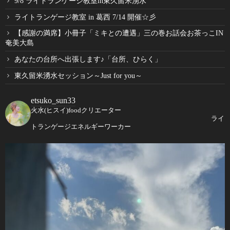
9/8 ライトランゲージ教室in東久留米湧水
ライトランゲージ教室 in 葛西 7/14 開催☆彡
【感謝の満席】小冊子「ミキとの遭遇」三の巻お話会お茶っこIN
奄美大島
あなたの台所へ出張します♪「台所、ひらく」
東久留米湧水セッション～Just for you～
etsuko_sun33
火水(ヒスイ)foodクリエーター
ライ
トランゲージエネルギーワーカー