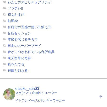
わたしのスピリチュアリティ
ソラテシ!!
初女むすび
動画de
台所での五感の使い方鍛え方
台所セッション
季節を感じるチカラ
日本のスーパーフード
昔からつかわれている台所道具
東久留米の奇跡
糀をたてる
雑穀と戯れる
etsuko_sun33
火水(ヒスイ)foodクリエーター
ラ
イトランゲージエネルギーワーカー