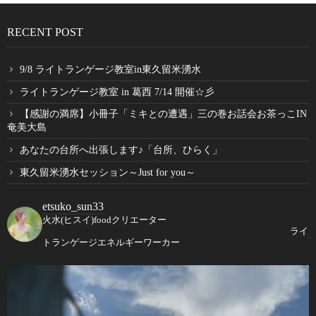
RECENT POST
9/8 ライトランゲージ教室in東久留米湧水
ライトランゲージ教室 in 葛西 7/14 開催☆彡
【感謝の満席】小冊子「ミキとの遭遇」三の巻お話会お茶っこIN
奄美大島
あなたの台所へ出張します♪「台所、ひらく」
東久留米湧水セッション～Just for you～
etsuko_sun33
火水(ヒスイ)foodクリエーター
ライ
トランゲージエネルギーワーカー