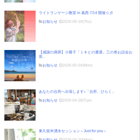
ライトランゲージ教室 in 葛西 7/14 開催☆彡
お知らせ
2026-06-18(Thu)
【感謝の満席】小冊子「ミキとの遭遇」三の巻お話会お
茶...
お知らせ
2026-05-04(Mon)
あなたの台所へ出張します♪「台所、ひらく」
お知らせ
2026-04-28(Tue)
東久留米湧水セッション～Just for you～
お知らせ
2026-04-20(Mon)