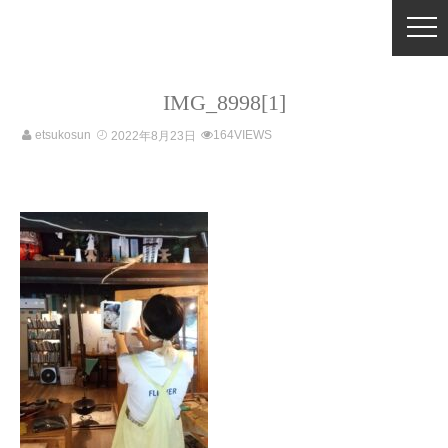
IMG_8998[1]
etsukosun
164VIEWS
2022年8月23日