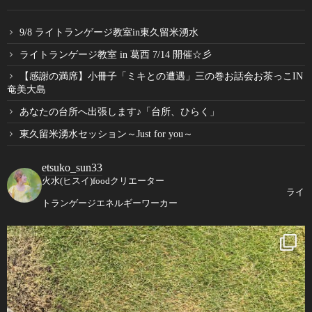
9/8 ライトランゲージ教室in東久留米湧水
ライトランゲージ教室 in 葛西 7/14 開催☆彡
【感謝の満席】小冊子「ミキとの遭遇」三の巻お話会お茶っこIN
奄美大島
あなたの台所へ出張します♪「台所、ひらく」
東久留米湧水セッション～Just for you～
etsuko_sun33
火水(ヒスイ)foodクリエーター
ライ
トランゲージエネルギーワーカー