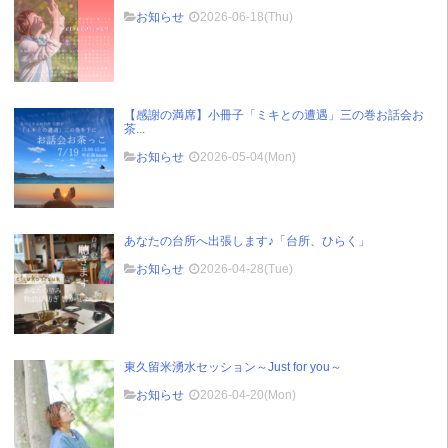
お知らせ
2026-06-18(Thu)
【感謝の満席】小冊子「ミキとの遭遇」三の巻お話会お
茶...
お知らせ
2026-05-04(Mon)
あなたの台所へ出張します♪「台所、ひらく」
お知らせ
2026-04-28(Tue)
東久留米湧水セッション～Just for you～
お知らせ
2026-04-20(Mon)