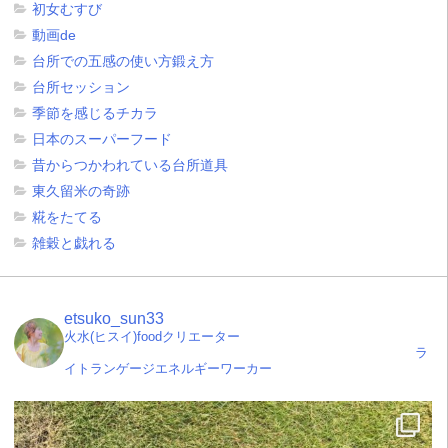
初女むすび
動画de
台所での五感の使い方鍛え方
台所セッション
季節を感じるチカラ
日本のスーパーフード
昔からつかわれている台所道具
東久留米の奇跡
糀をたてる
雑穀と戯れる
etsuko_sun33
火水(ヒスイ)foodクリエーター
ラ
イトランゲージエネルギーワーカー