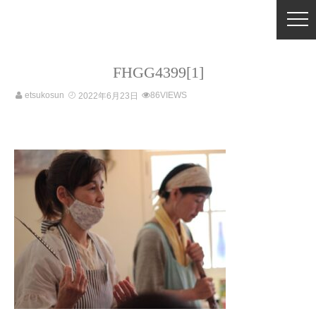
FHGG4399[1]
etsukosun
86VIEWS
2022年6月23日