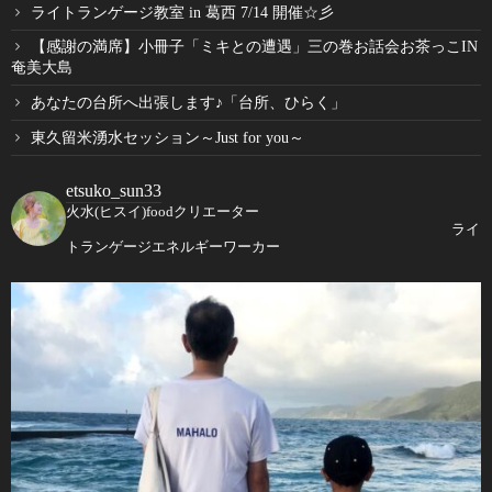
ライトランゲージ教室 in 葛西 7/14 開催☆彡
【感謝の満席】小冊子「ミキとの遭遇」三の巻お話会お茶っこIN
奄美大島
あなたの台所へ出張します♪「台所、ひらく」
東久留米湧水セッション～Just for you～
etsuko_sun33
火水(ヒスイ)foodクリエーター
ライ
トランゲージエネルギーワーカー