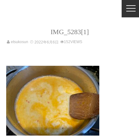
IMG_5283[1]
etsukosun
152VIEWS
2022年6月6日