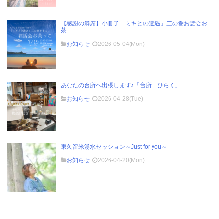
【感謝の満席】小冊子「ミキとの遭遇」三の巻お話会お
茶...
お知らせ
2026-05-04(Mon)
あなたの台所へ出張します♪「台所、ひらく」
お知らせ
2026-04-28(Tue)
東久留米湧水セッション～Just for you～
お知らせ
2026-04-20(Mon)