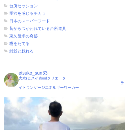
台所セッション
季節を感じるチカラ
日本のスーパーフード
昔からつかわれている台所道具
東久留米の奇跡
糀をたてる
雑穀と戯れる
etsuko_sun33
火水(ヒスイ)foodクリエーター
ラ
イトランゲージエネルギーワーカー