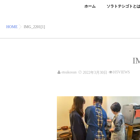
ホーム
ソラトテシゴトと
HOME
IMG_2201[1]
I
etsukosun
105VIEWS
2022年3月30日