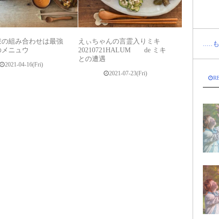
穀の組み合わせは最強
えぃちゃんの言霊入りミキ
...
のメニュウ
20210721HALUM de ミキ
との遭遇
2021-04-16(Fri)
2021-07-23(Fri)
R