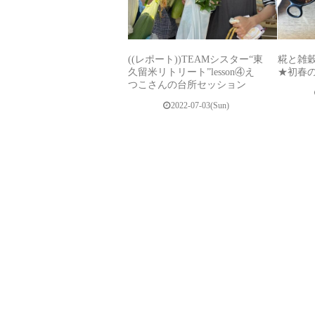
((レポート))TEAMシスター“東
糀と雑
久留米リトリート”lesson④え
★初春
つこさんの台所セッション
2022-07-03(Sun)