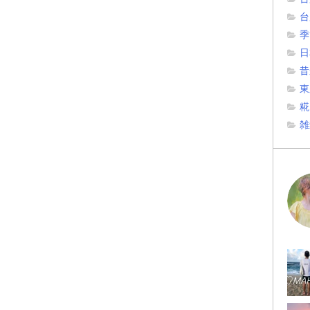
台
季
日
昔
東
糀
雑