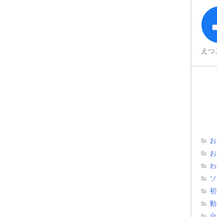
えつ
お
お
わ
ソ
初
動
台