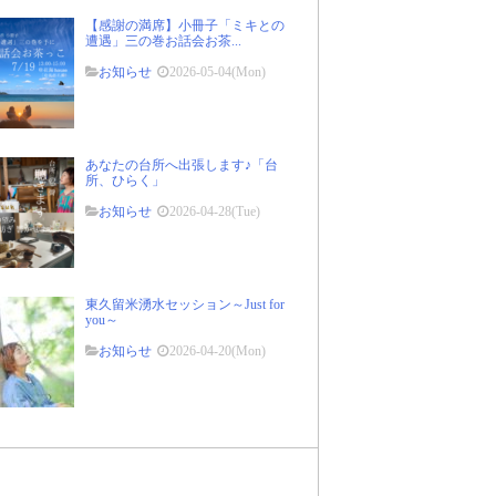
【感謝の満席】小冊子「ミキとの
遭遇」三の巻お話会お茶...
お知らせ
2026-05-04(Mon)
あなたの台所へ出張します♪「台
所、ひらく」
お知らせ
2026-04-28(Tue)
東久留米湧水セッション～Just for
you～
お知らせ
2026-04-20(Mon)