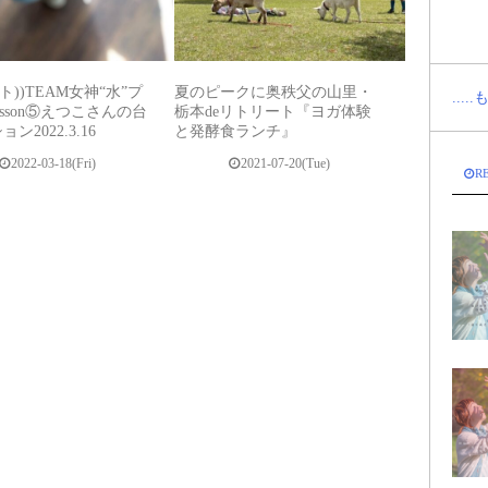
ト))TEAM女神“水”プ
夏のピークに奥秩父の山里・
...
esson⑤えつこさんの台
栃本deリトリート『ヨガ体験
ン2022.3.16
と発酵食ランチ』
2022-03-18(Fri)
2021-07-20(Tue)
R