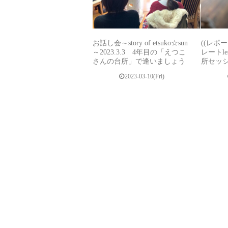
お話し会～story of etsuko☆sun
((レポー
～2023.3.3 4年目の「えつこ
レートl
さんの台所」で逢いましょう
所セッショ
2023-03-10(Fri)