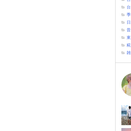
台
季
日
昔
東
糀
雑