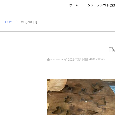
ホーム
ソラトテシゴトと
HOME
IMG_2188[1]
I
etsukosun
81VIEWS
2022年3月30日