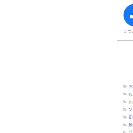
えつ
お
お
わ
ソ
初
動
台