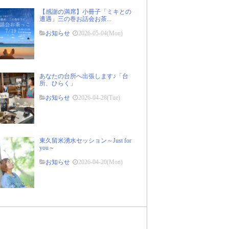
【感謝の満席】小冊子「ミキとの
遭遇」三の巻お話会お茶...
お知らせ
2026-05-04(Mon)
あなたの台所へ出張します♪「台
所、ひらく」
お知らせ
2026-04-28(Tue)
東久留米湧水セッション～Just for
you～
お知らせ
2026-04-20(Mon)