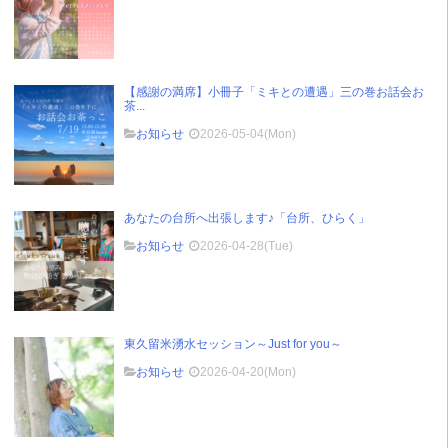
【感謝の満席】小冊子「ミキとの遭遇」三の巻お話会お
茶...
お知らせ
2026-05-04(Mon)
あなたの台所へ出張します♪「台所、ひらく」
お知らせ
2026-04-28(Tue)
東久留米湧水セッション～Just for you～
お知らせ
2026-04-20(Mon)