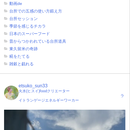
動画de
台所での五感の使い方鍛え方
台所セッション
季節を感じるチカラ
日本のスーパーフード
昔からつかわれている台所道具
東久留米の奇跡
糀をたてる
雑穀と戯れる
etsuko_sun33
火水(ヒスイ)foodクリエーター
ラ
イトランゲージエネルギーワーカー