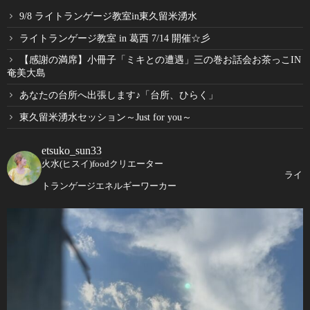
9/8 ライトランゲージ教室in東久留米湧水
ライトランゲージ教室 in 葛西 7/14 開催☆彡
【感謝の満席】小冊子「ミキとの遭遇」三の巻お話会お茶っこIN
奄美大島
あなたの台所へ出張します♪「台所、ひらく」
東久留米湧水セッション～Just for you～
etsuko_sun33
火水(ヒスイ)foodクリエーター
ライ
トランゲージエネルギーワーカー