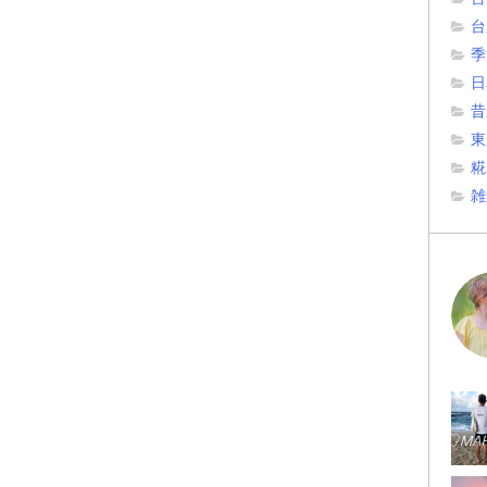
台
季
日
昔
東
糀
雑