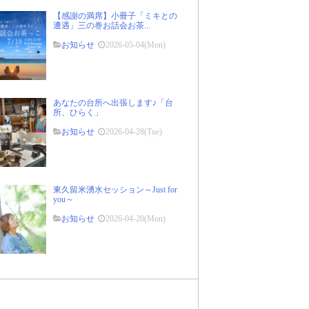
【感謝の満席】小冊子「ミキとの
遭遇」三の巻お話会お茶...
お知らせ
2026-05-04(Mon)
あなたの台所へ出張します♪「台
所、ひらく」
お知らせ
2026-04-28(Tue)
東久留米湧水セッション～Just for
you～
お知らせ
2026-04-20(Mon)