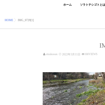
ホーム
ソラトテシゴトと
HOME
IMG_0729[1]
I
etsukosun
166VIEWS
2022年3月11日