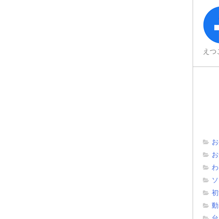
えつ
お
お
わ
ソ
初
動
台