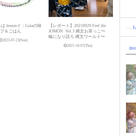
 lessonイ：Gaiaの味
【レポート】20210929 Feel the
...
スープ＆ごはん
JOMON ︎ Vol.3 縄文お茶っこ〜
輪になり語ろ 縄文ワールド〜
2023-07-23(Sun)
2021-10-07(Thu)
R