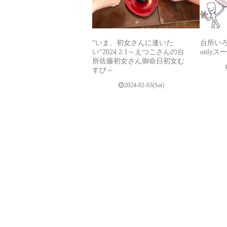
“いま、初女さんに逢いた
台所いろは
い“2024.2.1～えつこさんの台
only
所佐藤初女さん御命日初女む
すび～
2024-02-03(Sat)