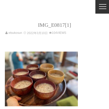
IMG_E0817[1]
etsukosun
104VIEWS
2022年3月10日