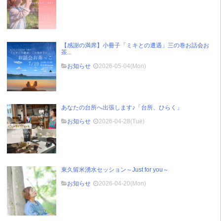
【感謝の満席】小冊子「ミキとの遭遇」三の巻お話会お
茶...
お知らせ
2026-05-04(Mon)
あなたの台所へ出張します♪「台所、ひらく」
お知らせ
2026-04-28(Tue)
東久留米湧水セッション～Just for you～
お知らせ
2026-04-20(Mon)