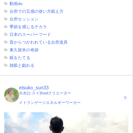
動画de
台所での五感の使い方鍛え方
台所セッション
季節を感じるチカラ
日本のスーパーフード
昔からつかわれている台所道具
東久留米の奇跡
糀をたてる
雑穀と戯れる
etsuko_sun33
火水(ヒスイ)foodクリエーター
ラ
イトランゲージエネルギーワーカー