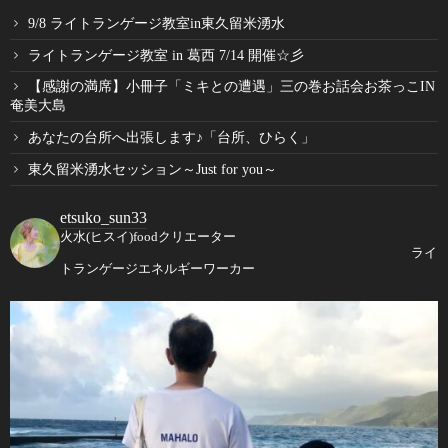
9/8 ライトランゲージ教室in東久留米湧水
ライトランゲージ教室 in 葛西 7/14 開催☆彡
【感謝の満席】小冊子「ミキとの遭遇」三の巻お話会お茶っこIN
奄美大島
あなたの台所へ出張します♪「台所、ひらく」
東久留米湧水セッション～Just for you～
etsuko_sun33
火水(ヒスイ)foodクリエーター
ライ
トランゲージエネルギーワーカー