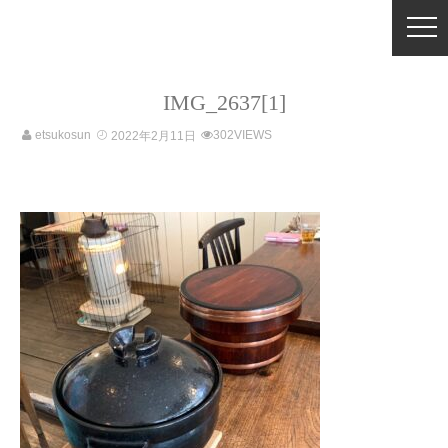
IMG_2637[1]
etsukosun
302VIEWS
2022年2月11日