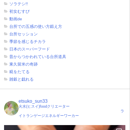
ソラテシ!!
初女むすび
動画de
台所での五感の使い方鍛え方
台所セッション
季節を感じるチカラ
日本のスーパーフード
昔からつかわれている台所道具
東久留米の奇跡
糀をたてる
雑穀と戯れる
etsuko_sun33
火水(ヒスイ)foodクリエーター
ラ
イトランゲージエネルギーワーカー