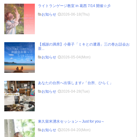
ライトランゲージ教室 in 葛西 7/14 開催☆彡
お知らせ
2026-06-18(Thu)
【感謝の満席】小冊子「ミキとの遭遇」三の巻お話会お
茶...
お知らせ
2026-05-04(Mon)
あなたの台所へ出張します♪「台所、ひらく」
お知らせ
2026-04-28(Tue)
東久留米湧水セッション～Just for you～
お知らせ
2026-04-20(Mon)