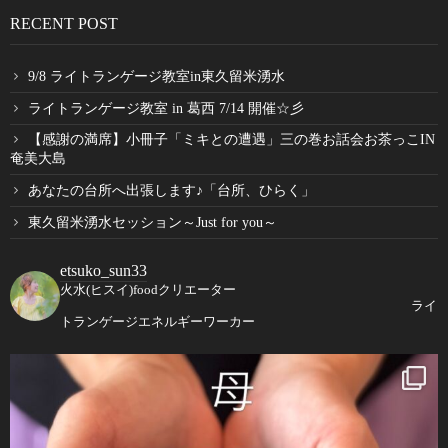
RECENT POST
9/8 ライトランゲージ教室in東久留米湧水
ライトランゲージ教室 in 葛西 7/14 開催☆彡
【感謝の満席】小冊子「ミキとの遭遇」三の巻お話会お茶っこIN
奄美大島
あなたの台所へ出張します♪「台所、ひらく」
東久留米湧水セッション～Just for you～
etsuko_sun33
火水(ヒスイ)foodクリエーター
ライ
トランゲージエネルギーワーカー