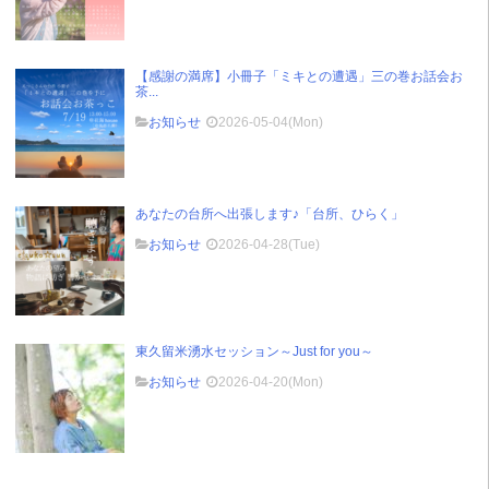
【感謝の満席】小冊子「ミキとの遭遇」三の巻お話会お
茶...
お知らせ
2026-05-04(Mon)
あなたの台所へ出張します♪「台所、ひらく」
お知らせ
2026-04-28(Tue)
東久留米湧水セッション～Just for you～
お知らせ
2026-04-20(Mon)