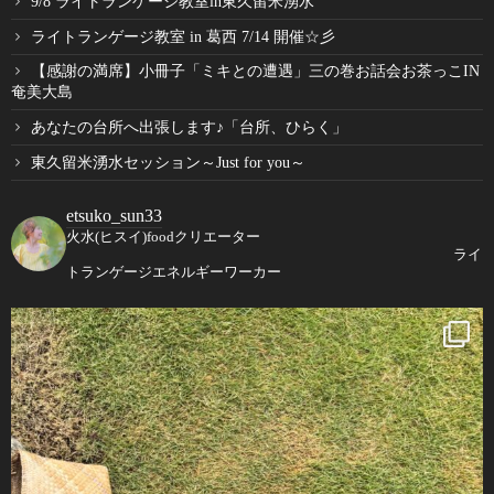
9/8 ライトランゲージ教室in東久留米湧水
ライトランゲージ教室 in 葛西 7/14 開催☆彡
【感謝の満席】小冊子「ミキとの遭遇」三の巻お話会お茶っこIN
奄美大島
あなたの台所へ出張します♪「台所、ひらく」
東久留米湧水セッション～Just for you～
etsuko_sun33
火水(ヒスイ)foodクリエーター
ライ
トランゲージエネルギーワーカー