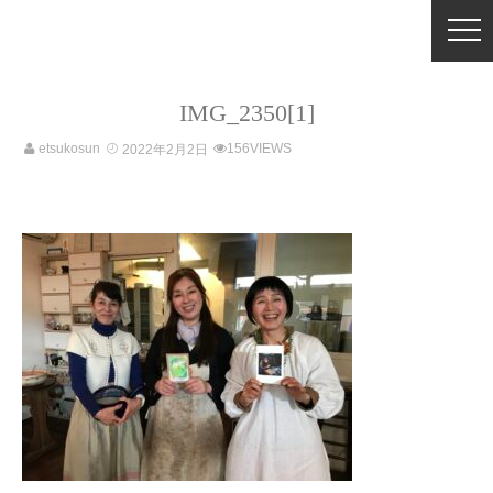
IMG_2350[1]
etsukosun
156VIEWS
2022年2月2日