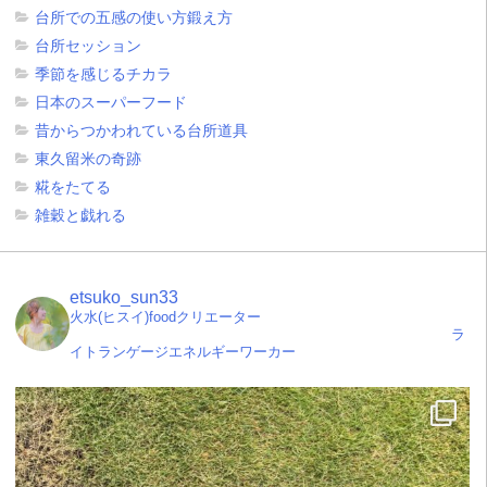
台所での五感の使い方鍛え方
台所セッション
季節を感じるチカラ
日本のスーパーフード
昔からつかわれている台所道具
東久留米の奇跡
糀をたてる
雑穀と戯れる
etsuko_sun33
火水(ヒスイ)foodクリエーター
ラ
イトランゲージエネルギーワーカー