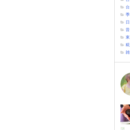
台
季
日
昔
東
糀
雑