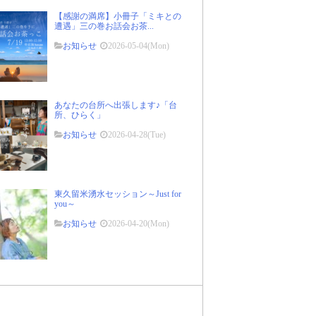
【感謝の満席】小冊子「ミキとの
遭遇」三の巻お話会お茶...
お知らせ
2026-05-04(Mon)
あなたの台所へ出張します♪「台
所、ひらく」
お知らせ
2026-04-28(Tue)
東久留米湧水セッション～Just for
you～
お知らせ
2026-04-20(Mon)