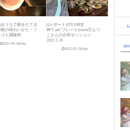
のおうちで糀をたてる
((レポート))TEAM女
...
製糀の味わいかた・ソ
神“I`am”プレートlesson⑦えつ
シゴト調味料
こさんの台所セッション
2022.5.18
2021-04-24(Sat)
R
2022-05-21(Sat)