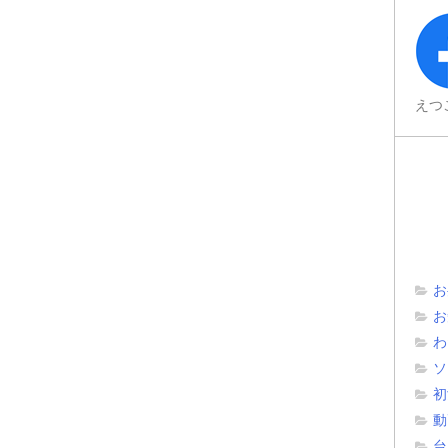
えつ
お
お
わ
ソ
初
動
台