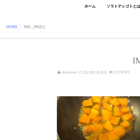
ホーム
ソラトテシゴトと
HOME
IMG_2092[1]
I
etsukosun
125VIEWS
2022年1月28日