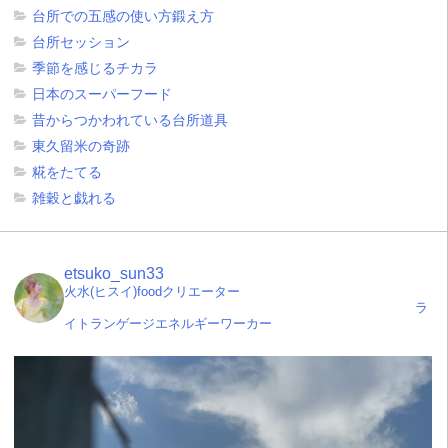
台所での五感の使い方鍛え方
台所セッション
季節を感じるチカラ
日本のスーパーフード
昔からつかわれている台所道具
東久留米の奇跡
糀をたてる
雑穀と戯れる
etsuko_sun33
火水(ヒスイ)foodクリエーター
ラ
イトランゲージエネルギーワーカー