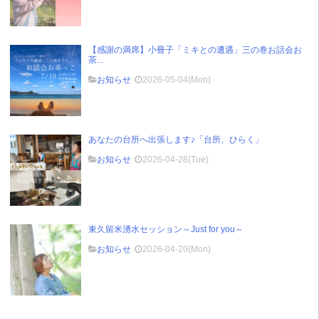
【感謝の満席】小冊子「ミキとの遭遇」三の巻お話会お
茶...
お知らせ
2026-05-04(Mon)
あなたの台所へ出張します♪「台所、ひらく」
お知らせ
2026-04-28(Tue)
東久留米湧水セッション～Just for you～
お知らせ
2026-04-20(Mon)