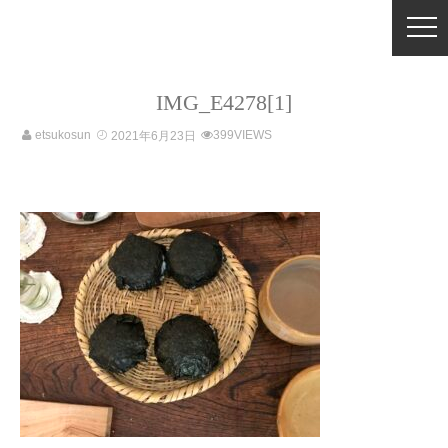
IMG_E4278[1]
etsukosun
399VIEWS
2021年6月23日