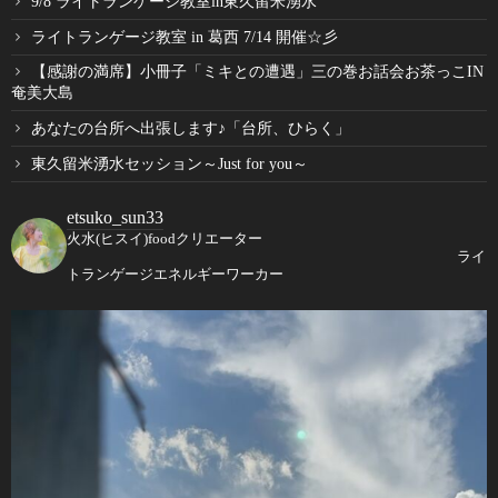
9/8 ライトランゲージ教室in東久留米湧水
ライトランゲージ教室 in 葛西 7/14 開催☆彡
【感謝の満席】小冊子「ミキとの遭遇」三の巻お話会お茶っこIN
奄美大島
あなたの台所へ出張します♪「台所、ひらく」
東久留米湧水セッション～Just for you～
etsuko_sun33
火水(ヒスイ)foodクリエーター
ライ
トランゲージエネルギーワーカー