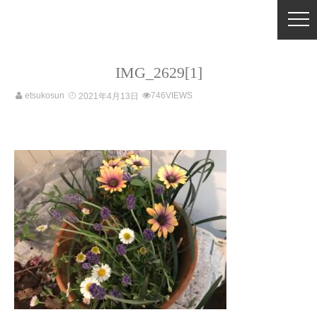
IMG_2629[1]
etsukosun
746VIEWS
2021年4月13日