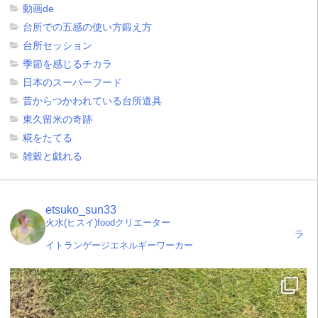
動画de
台所での五感の使い方鍛え方
台所セッション
季節を感じるチカラ
日本のスーパーフード
昔からつかわれている台所道具
東久留米の奇跡
糀をたてる
雑穀と戯れる
etsuko_sun33
火水(ヒスイ)foodクリエーター
ラ
イトランゲージエネルギーワーカー