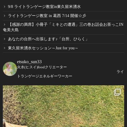
9/8 ライトランゲージ教室in東久留米湧水
ライトランゲージ教室 in 葛西 7/14 開催☆彡
【感謝の満席】小冊子「ミキとの遭遇」三の巻お話会お茶っこIN
奄美大島
あなたの台所へ出張します♪「台所、ひらく」
東久留米湧水セッション～Just for you～
etsuko_sun33
火水(ヒスイ)foodクリエーター
ライ
トランゲージエネルギーワーカー