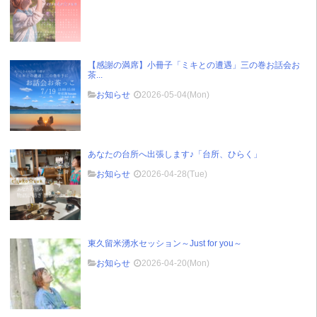
【感謝の満席】小冊子「ミキとの遭遇」三の巻お話会お
茶...
お知らせ
2026-05-04(Mon)
あなたの台所へ出張します♪「台所、ひらく」
お知らせ
2026-04-28(Tue)
東久留米湧水セッション～Just for you～
お知らせ
2026-04-20(Mon)