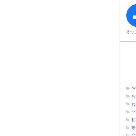
えつ
お
お
わ
ソ
初
動
台