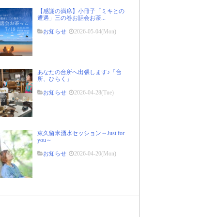
【感謝の満席】小冊子「ミキとの
遭遇」三の巻お話会お茶...
お知らせ
2026-05-04(Mon)
あなたの台所へ出張します♪「台
所、ひらく」
お知らせ
2026-04-28(Tue)
東久留米湧水セッション～Just for
you～
お知らせ
2026-04-20(Mon)