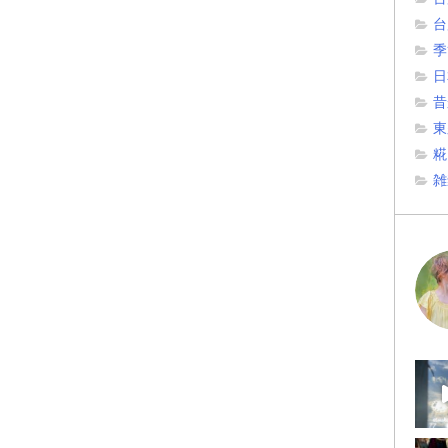
台
季
日
昔
東
糀
雑