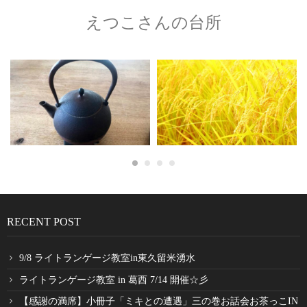
えつこさんの台所
RECENT POST
9/8 ライトランゲージ教室in東久留米湧水
ライトランゲージ教室 in 葛西 7/14 開催☆彡
【感謝の満席】小冊子「ミキとの遭遇」三の巻お話会お茶っこIN