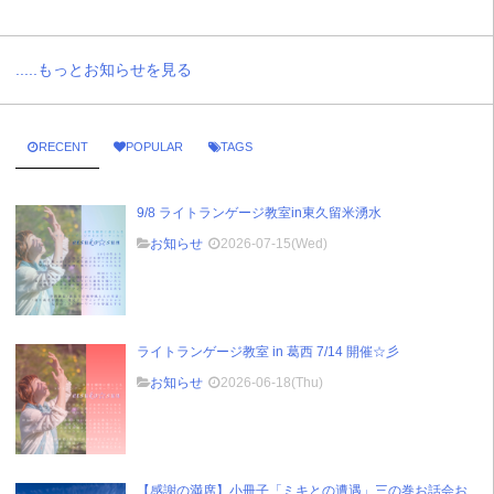
.....もっとお知らせを見る
RECENT
POPULAR
TAGS
9/8 ライトランゲージ教室in東久留米湧水
お知らせ
2026-07-15(Wed)
ライトランゲージ教室 in 葛西 7/14 開催☆彡
お知らせ
2026-06-18(Thu)
【感謝の満席】小冊子「ミキとの遭遇」三の巻お話会お