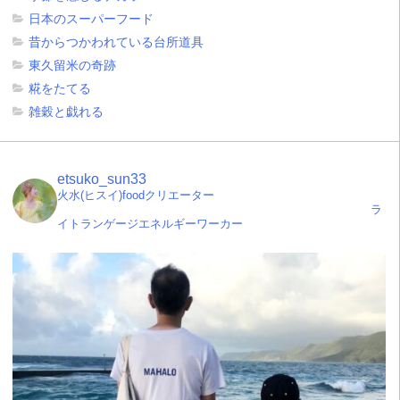
日本のスーパーフード
昔からつかわれている台所道具
東久留米の奇跡
糀をたてる
雑穀と戯れる
etsuko_sun33
火水(ヒスイ)foodクリエーター
ラ
イトランゲージエネルギーワーカー