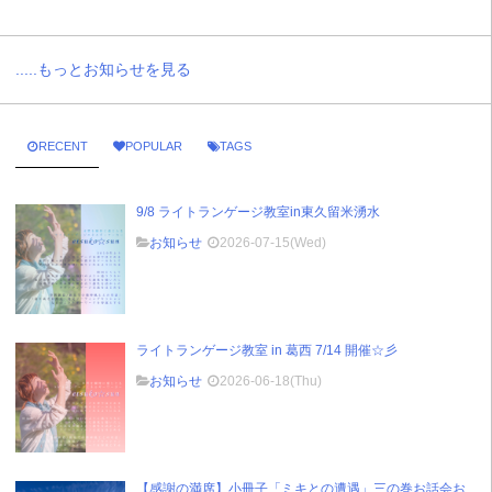
.....もっとお知らせを見る
RECENT
POPULAR
TAGS
9/8 ライトランゲージ教室in東久留米湧水
お知らせ
2026-07-15(Wed)
ライトランゲージ教室 in 葛西 7/14 開催☆彡
お知らせ
2026-06-18(Thu)
【感謝の満席】小冊子「ミキとの遭遇」三の巻お話会お