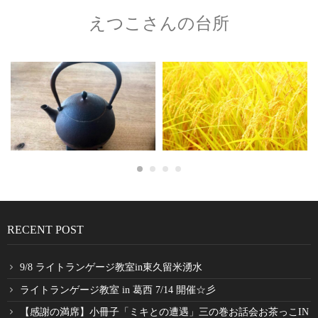
えつこさんの台所
RECENT POST
9/8 ライトランゲージ教室in東久留米湧水
ライトランゲージ教室 in 葛西 7/14 開催☆彡
【感謝の満席】小冊子「ミキとの遭遇」三の巻お話会お茶っこIN