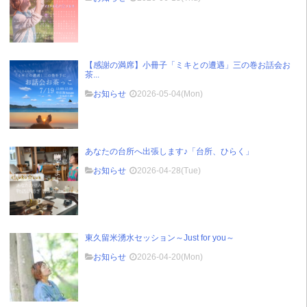
【感謝の満席】小冊子「ミキとの遭遇」三の巻お話会お
茶...
お知らせ
2026-05-04(Mon)
あなたの台所へ出張します♪「台所、ひらく」
お知らせ
2026-04-28(Tue)
東久留米湧水セッション～Just for you～
お知らせ
2026-04-20(Mon)