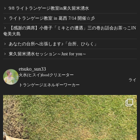
9/8 ライトランゲージ教室in東久留米湧水
ライトランゲージ教室 in 葛西 7/14 開催☆彡
【感謝の満席】小冊子「ミキとの遭遇」三の巻お話会お茶っこIN
奄美大島
あなたの台所へ出張します♪「台所、ひらく」
東久留米湧水セッション～Just for you～
etsuko_sun33
火水(ヒスイ)foodクリエーター
ライ
トランゲージエネルギーワーカー