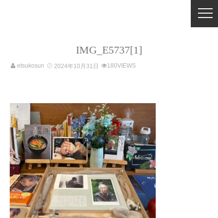
IMG_E5737[1]
etsukosun
180VIEWS
2024年10月31日