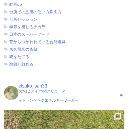
動画de
台所での五感の使い方鍛え方
台所セッション
季節を感じるチカラ
日本のスーパーフード
昔からつかわれている台所道具
東久留米の奇跡
糀をたてる
雑穀と戯れる
etsuko_sun33
火水(ヒスイ)foodクリエーター
ラ
イトランゲージエネルギーワーカー