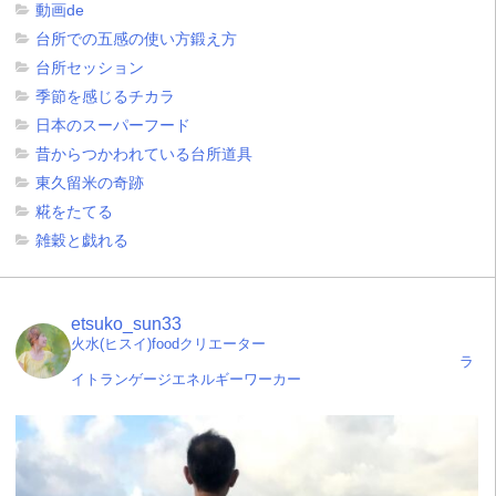
動画de
台所での五感の使い方鍛え方
台所セッション
季節を感じるチカラ
日本のスーパーフード
昔からつかわれている台所道具
東久留米の奇跡
糀をたてる
雑穀と戯れる
etsuko_sun33
火水(ヒスイ)foodクリエーター
ラ
イトランゲージエネルギーワーカー