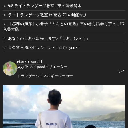
9/8 ライトランゲージ教室in東久留米湧水
ライトランゲージ教室 in 葛西 7/14 開催☆彡
【感謝の満席】小冊子「ミキとの遭遇」三の巻お話会お茶っこIN
奄美大島
あなたの台所へ出張します♪「台所、ひらく」
東久留米湧水セッション～Just for you～
etsuko_sun33
火水(ヒスイ)foodクリエーター
ライ
トランゲージエネルギーワーカー