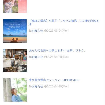
【感謝の満席】小冊子「ミキとの遭遇」三の巻お話会お
茶...
お知らせ
2026-05-04(Mon)
あなたの台所へ出張します♪「台所、ひらく」
お知らせ
2026-04-28(Tue)
東久留米湧水セッション～Just for you～
お知らせ
2026-04-20(Mon)