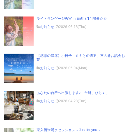
ライトランゲージ教室 in 葛西 7/14 開催☆彡
お知らせ
2026-06-18(Thu)
【感謝の満席】小冊子「ミキとの遭遇」三の巻お話会お
茶...
お知らせ
2026-05-04(Mon)
あなたの台所へ出張します♪「台所、ひらく」
お知らせ
2026-04-28(Tue)
東久留米湧水セッション～Just for you～