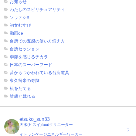
お知らせ
わたしのスピリチュアリティ
ソラテシ!!
初女むすび
動画de
台所での五感の使い方鍛え方
台所セッション
季節を感じるチカラ
日本のスーパーフード
昔からつかわれている台所道具
東久留米の奇跡
糀をたてる
雑穀と戯れる
etsuko_sun33
火水(ヒスイ)foodクリエーター
ラ
イトランゲージエネルギーワーカー