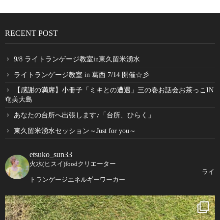
RECENT POST
9/8 ライトランゲージ教室in東久留米湧水
ライトランゲージ教室 in 葛西 7/14 開催☆彡
【感謝の満席】小冊子「ミキとの遭遇」三の巻お話会お茶っこIN
奄美大島
あなたの台所へ出張します♪「台所、ひらく」
東久留米湧水セッション～Just for you～
etsuko_sun33
火水(ヒスイ)foodクリエーター
ライ
トランゲージエネルギーワーカー