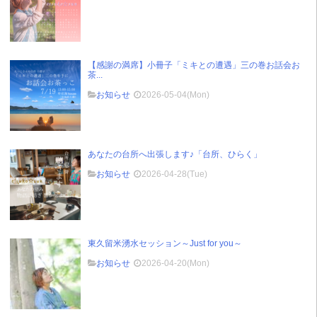
【感謝の満席】小冊子「ミキとの遭遇」三の巻お話会お
茶...
お知らせ
2026-05-04(Mon)
あなたの台所へ出張します♪「台所、ひらく」
お知らせ
2026-04-28(Tue)
東久留米湧水セッション～Just for you～
お知らせ
2026-04-20(Mon)