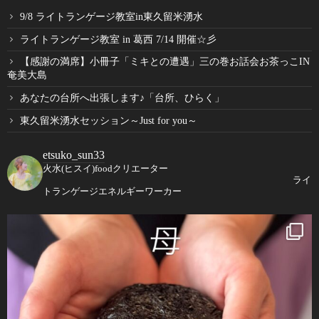
9/8 ライトランゲージ教室in東久留米湧水
ライトランゲージ教室 in 葛西 7/14 開催☆彡
【感謝の満席】小冊子「ミキとの遭遇」三の巻お話会お茶っこIN
奄美大島
あなたの台所へ出張します♪「台所、ひらく」
東久留米湧水セッション～Just for you～
etsuko_sun33
火水(ヒスイ)foodクリエーター
ライ
トランゲージエネルギーワーカー