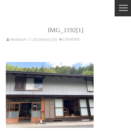
IMG_1192[1]
etsukosun
178VIEWS
2023年8月13日