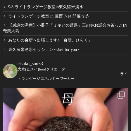
9/8 ライトランゲージ教室in東久留米湧水
ライトランゲージ教室 in 葛西 7/14 開催☆彡
【感謝の満席】小冊子「ミキとの遭遇」三の巻お話会お茶っこIN
奄美大島
あなたの台所へ出張します♪「台所、ひらく」
東久留米湧水セッション～Just for you～
etsuko_sun33
火水(ヒスイ)foodクリエーター
ライ
トランゲージエネルギーワーカー