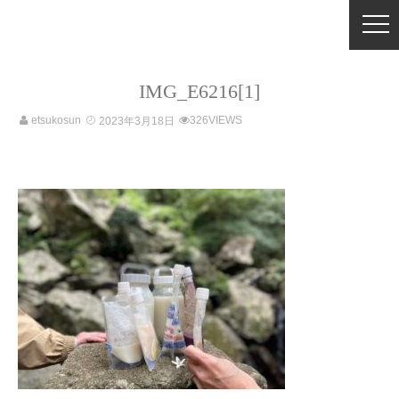
IMG_E6216[1]
etsukosun
326VIEWS
2023年3月18日