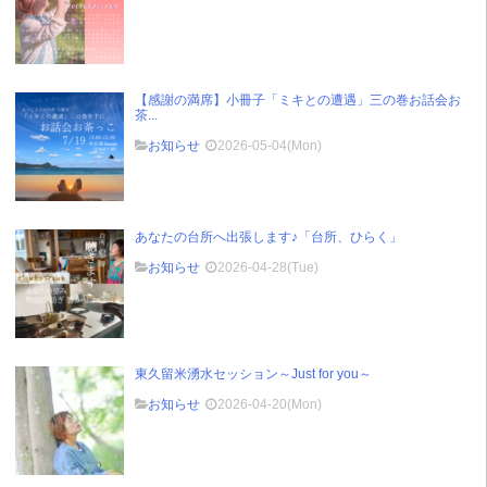
【感謝の満席】小冊子「ミキとの遭遇」三の巻お話会お
茶...
お知らせ
2026-05-04(Mon)
あなたの台所へ出張します♪「台所、ひらく」
お知らせ
2026-04-28(Tue)
東久留米湧水セッション～Just for you～
お知らせ
2026-04-20(Mon)