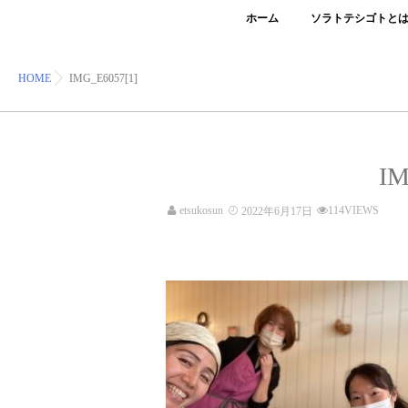
ホーム
ソラトテシゴトと
HOME
IMG_E6057[1]
IM
etsukosun
114VIEWS
2022年6月17日