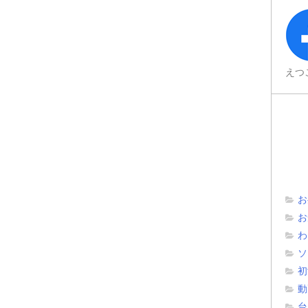
えつ
お
お
わ
ソ
初
動
台