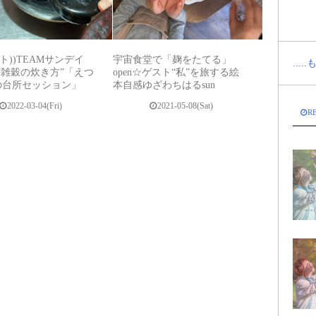
ート))TEAMサンデイ
宇宙食堂で「麹をたてる」
...
n②“雑穀の炊き方”「えつ
open☆ゲスト“私”を旅する絵
の台所セッション」
本自感ゆざわちはるsun
2022-03-04(Fri)
2021-05-08(Sat)
R