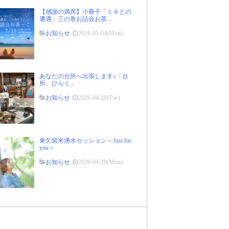
【感謝の満席】小冊子「ミキとの
遭遇」三の巻お話会お茶...
お知らせ
2026-05-04(Mon)
あなたの台所へ出張します♪「台
所、ひらく」
お知らせ
2026-04-28(Tue)
東久留米湧水セッション～Just for
you～
お知らせ
2026-04-20(Mon)