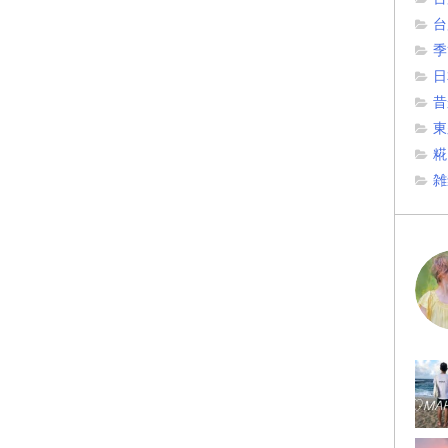
台
季
日
昔
東
糀
雑