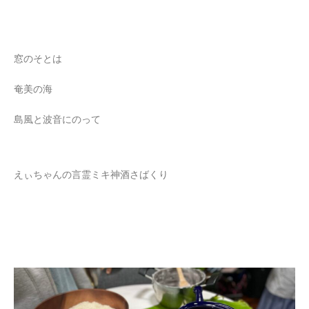
窓のそとは
奄美の海
島風と波音にのって
えぃちゃんの言霊ミキ神酒さばくり