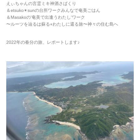
えぃちゃんの言霊ミキ神酒さばくり
＆etsuko✴︎sunの台所ワークみんなで奄美ごはん
＆Masakoの‘奄美で出逢うわたし‘ワーク
〜ルーツを辿るは蘇る⭐︎わたしに還る旅〜神々の住む島へ
2022年の春分の旅、レポートします♪