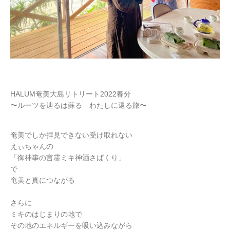
HALUM奄美大島リトリート2022春分
〜ルーツを辿るは蘇る わたしに還る旅〜
奄美でしか拝見できない受け取れない
えぃちゃんの
「御神事の言霊ミキ神酒さばくり」
で
奄美と真につながる
さらに
ミキのはじまりの地で
その地のエネルギーを吸い込みながら