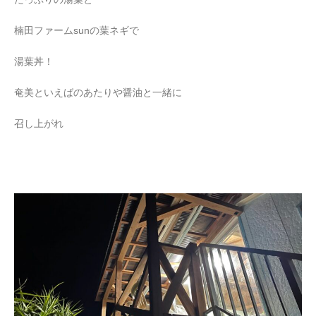
楠田ファームsunの葉ネギで
湯葉丼！
奄美といえばのあたりや醤油と一緒に
召し上がれ