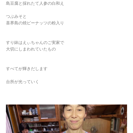
島豆腐と採れたて人参の白和え
つぶみそと
喜界島の焼ピーナッツの粉入り
すり鉢はえぃちゃんのご実家で
大切にしまわれていたもの
すべてが輝きだします
台所が光っていく