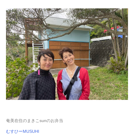
奄美在住のまきこsunのお弁当
むすひーMUSUHI