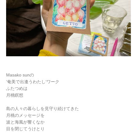
Masako sunの
‘奄美で出逢うわたし‘ワーク
ふたつめは
月桃瞑想
島の人々の暮らしを見守り続けてきた
月桃のメッセージを
波と海風が響くなか
目を閉じてうけとり