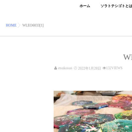
ホーム
ソラトテシゴトと
HOME
WLEO6033[1]
W
etsukosun
132VIEWS
2022年1月28日