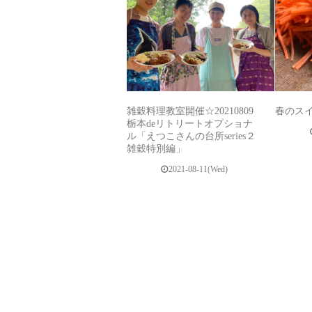
雑穀料理教室開催☆20210809
春のス
栃本deリトリートオプショナ
ル「えつこさんの台所series２
雑穀特別編」
2021-08-11(Wed)