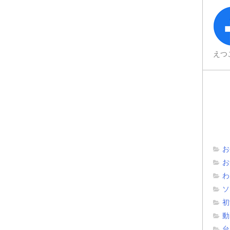
えつ
お
お
わ
ソ
初
動
台