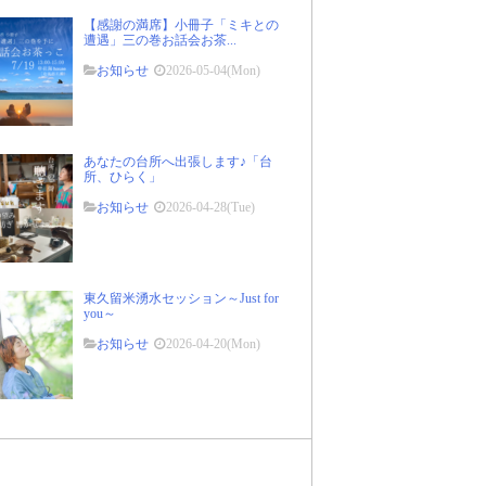
【感謝の満席】小冊子「ミキとの
遭遇」三の巻お話会お茶...
お知らせ
2026-05-04(Mon)
あなたの台所へ出張します♪「台
所、ひらく」
お知らせ
2026-04-28(Tue)
東久留米湧水セッション～Just for
you～
お知らせ
2026-04-20(Mon)