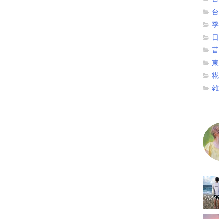
台
季
日
昔
東
糀
雑