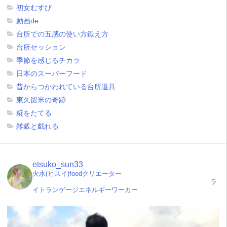
初女むすび
動画de
台所での五感の使い方鍛え方
台所セッション
季節を感じるチカラ
日本のスーパーフード
昔からつかわれている台所道具
東久留米の奇跡
糀をたてる
雑穀と戯れる
etsuko_sun33
火水(ヒスイ)foodクリエーター
ラ
イトランゲージエネルギーワーカー