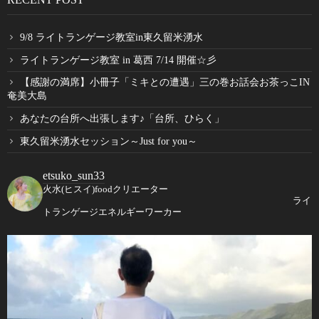
9/8 ライトランゲージ教室in東久留米湧水
ライトランゲージ教室 in 葛西 7/14 開催☆彡
【感謝の満席】小冊子「ミキとの遭遇」三の巻お話会お茶っこIN
奄美大島
あなたの台所へ出張します♪「台所、ひらく」
東久留米湧水セッション～Just for you～
etsuko_sun33
火水(ヒスイ)foodクリエーター
ライ
トランゲージエネルギーワーカー