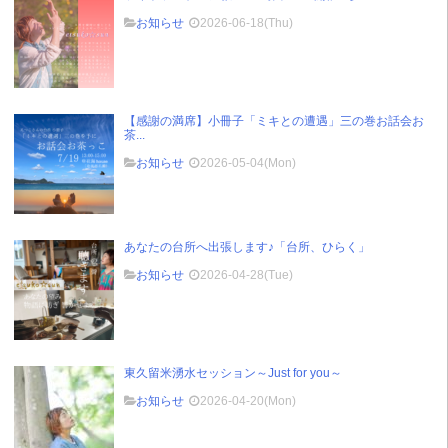
お知らせ
2026-06-18(Thu)
【感謝の満席】小冊子「ミキとの遭遇」三の巻お話会お
茶...
お知らせ
2026-05-04(Mon)
あなたの台所へ出張します♪「台所、ひらく」
お知らせ
2026-04-28(Tue)
東久留米湧水セッション～Just for you～
お知らせ
2026-04-20(Mon)