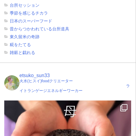
台所セッション
季節を感じるチカラ
日本のスーパーフード
昔からつかわれている台所道具
東久留米の奇跡
糀をたてる
雑穀と戯れる
etsuko_sun33
火水(ヒスイ)foodクリエーター
ラ
イトランゲージエネルギーワーカー