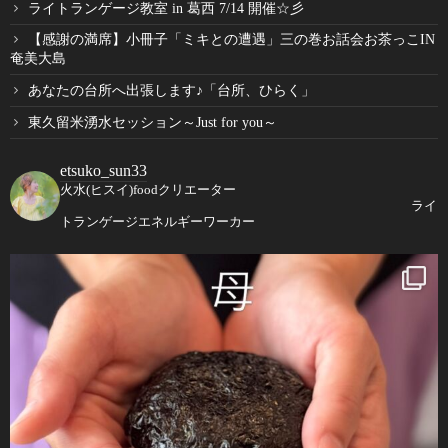
ライトランゲージ教室 in 葛西 7/14 開催☆彡
【感謝の満席】小冊子「ミキとの遭遇」三の巻お話会お茶っこIN
奄美大島
あなたの台所へ出張します♪「台所、ひらく」
東久留米湧水セッション～Just for you～
etsuko_sun33
火水(ヒスイ)foodクリエーター
ライ
トランゲージエネルギーワーカー