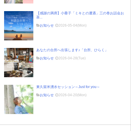
【感謝の満席】小冊子「ミキとの遭遇」三の巻お話会お
茶...
お知らせ
2026-05-04(Mon)
あなたの台所へ出張します♪「台所、ひらく」
お知らせ
2026-04-28(Tue)
東久留米湧水セッション～Just for you～
お知らせ
2026-04-20(Mon)